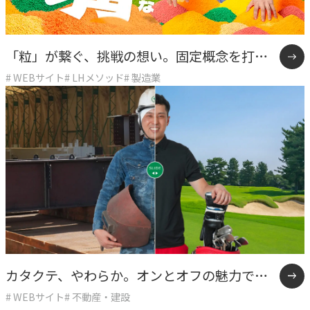
「粒」が繋ぐ、挑戦の想い。固定概念を打破
# WEBサイト
# LHメソッド
# 製造業
したKOKONOEの挑戦。
カタクテ、やわらか。オンとオフの魅力で若
# WEBサイト
# 不動産・建設
手の心をつかむ採用サイト