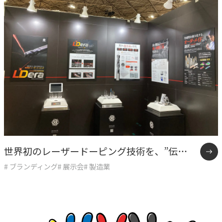
専門性で戦略をかたちにする
人と​組織の​価値共創支援
→
中期経営計画から人事を設計する
実行エンジン
→
実行支援
SERVICE
サービス
世界初のレーザードーピング技術を、”伝わ
独自のフレームワークとソリューションで、お客様の課題
# ブランディング
# 展示会
# 製造業
る形”にする。
解決を支援します。
オリジナルフレーム
ワーク
→