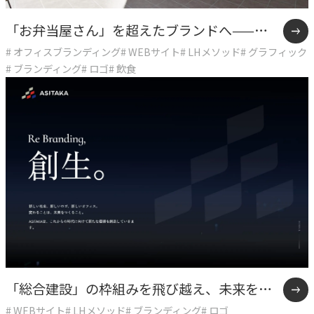
私たちが​描く​理想
「お弁当屋さん」を超えたブランドへ——オ
→
実現したい世界観
# オフィスブランディング
# WEBサイト
# LHメソッド
# グラフィック
ーケーズデリカ10年間の企業変革
# ブランディング
# ロゴ
# 飲食
理念
→
大切にする価値観
行動指針
→
実践する行動基準
存在意義
→
未来を共創する姿勢
カルチャー
→
変化を楽しむ組織風土
「総合建設」の枠組みを飛び越え、未来をデ
# WEBサイト
# LHメソッド
# ブランディング
# ロゴ