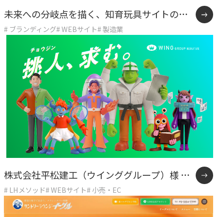
未来への分岐点を描く、知育玩具サイトの逆
# ブランディング
# WEBサイト
# 製造業
張り戦略
株式会社平松建工（ウインググループ）様 採
# LHメソッド
# WEBサイト
# 小売・EC
用サイト制作事例