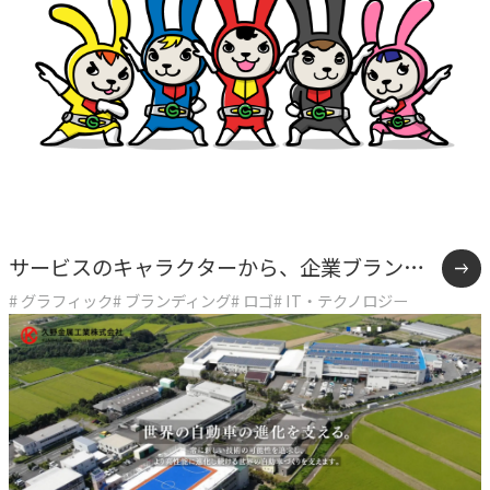
独自の問題解決手法
LHソリューション
→
幅広い解決手段
PRODUCT
自社プロダクト
サービスのキャラクターから、企業ブランド
独自開発のプロダクトで、お客様のビジネスをサポートし
ます。
# グラフィック
# ブランディング
# ロゴ
# IT・テクノロジー
の象徴へ。「うさぎ主任」を育てた8年間
TVable
→
眠る画面をサイネージに
Piquet
→