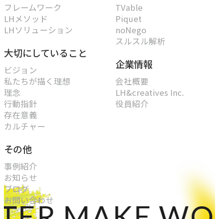
フレームワーク
TVable
LHメソッド
Piquet
LHソリューション
noNego
スルスル解析
大切にしていること
企業情報
ビジョン
私たちが描く理想
会社概要
理念
LH&creatives Inc.
行動指針
役員紹介
存在意義
カルチャー
その他
事例紹介
お知らせ
ブログ
お問い合わせ
R MAKE WORLD