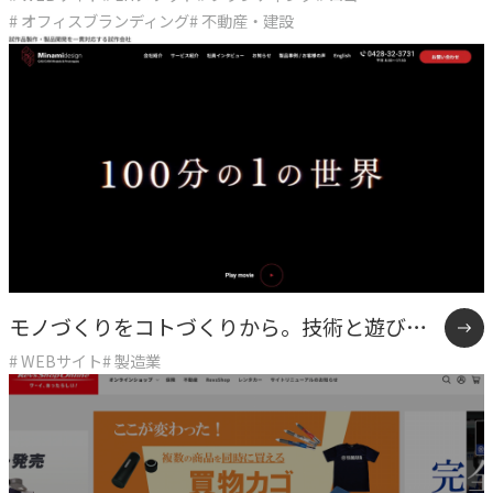
ザインする多角化複合体へ。確かな仕事の美
# オフィスブランディング
# 不動産・建設
COMPANY
学と「余白」を体現したASITAKAのリブラン
企業情報
ディング。
ライオンハートの会社概要、歴史、そしてメンバーをご紹
介します。
会社概要
→
ライオンハートの基本情報
LH&creatives Inc.
モノづくりをコトづくりから。技術と遊び心
→
グループ会社（海外拠点）の紹介
# WEBサイト
# 製造業
で伴走するソリューションサイト
役員紹介
→
経営チームの紹介