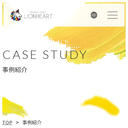
ORIGINALITY
私たちの独自性
CASE STUDY
私たちは独自のメソッドと理念経営、そして顧客体験を重
事例紹介
視したアプローチで、お客様のビジネスに価値を提供しま
す。
LHメソッド
→
真の課題を見つける型
理念経営
TOP
事例紹介
→