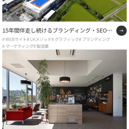
指示や修正を直感的に
noNego
→
適正価格を守る仕組みに
15年間伴走し続けるブランディング・SEO戦
# WEBサイト
# LHメソッド
# グラフィック
# ブランディング
スルスル解析
略支援事例
# マーケティング
# 製造業
→
Webサイト分析をAIで自動に
VALUES
大切にしていること
私たちのビジョン、理念、カルチャーをご紹介します。
ビジョン
→
目指す未来の姿