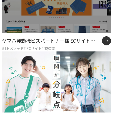
CASE
事例紹介
NEWS
ヤマハ発動機ビズパートナー様 ECサイト
お知らせ
# LHメソッド
# ECサイト
# 製造業
「Revs Shop Online」制作事例
BLOG
ブログ
CONTACT
お問い合わせ