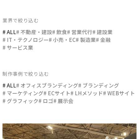
ブレない経営の判断基準
顧客体験を活かす
業界で絞り込む
→
自社の実践をサービスに
# ALL
# 不動産・建設
# 飲食
# 営業代行
# 建設業
# IT・テクノロジー
# 小売・EC
# 製造業
# 金融
# サービス業
BUSINESS
事業領域
制作事例で絞り込む
ブランディングからマーケティング、組織支援、実行までを
一貫して支援します。
# ALL
# オフィスブランディング
# ブランディング
# マーケティング
# ECサイト
# LHメソッド
# WEBサイト
# グラフィック
# ロゴ
# 展示会
ブランド構築支援
→
選ばれる理由をつくる
マーケティング支援
→