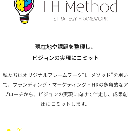
指示や修正を直感的に
noNego
→
適正価格を守る仕組みに
スルスル解析
現在地や課題を整理し、
→
Webサイト分析をAIで自動に
ビジョンの実現にコミット
私たちはオリジナルフレームワーク“LHメソッド”を用い
VALUES
大切にしていること
て、ブランディング・マーケティング・HRの
多角的なア
プローチから、ビジョンの実現に向けて伴走し、成果創
私たちのビジョン、理念、カルチャーをご紹介します。
出にコミットします。
ビジョン
→
目指す未来の姿
01