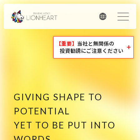
【重要】
当社と無関係の
ORIGINALITY
投資勧誘にご注意ください
私たちの独自性
私たちは独自のメソッドと理念経営、そして顧客体験を重
視したアプローチで、お客様のビジネスに価値を提供しま
す。
GIVING SHAPE TO
LHメソッド
POTENTIAL
→
真の課題を見つける型
YET TO BE PUT INTO
理念経営
→
WORDS.