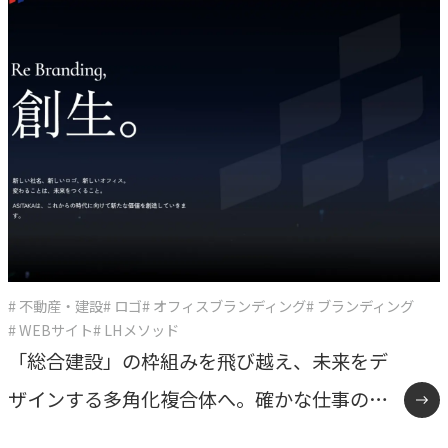
# 不動産・建設
# ロゴ
# オフィスブランディング
# ブランディング
# WEBサイト
# LHメソッド
「総合建設」の枠組みを飛び越え、未来をデ
ザインする多角化複合体へ。確かな仕事の美
学と「余白」を体現したASITAKAのリブラン