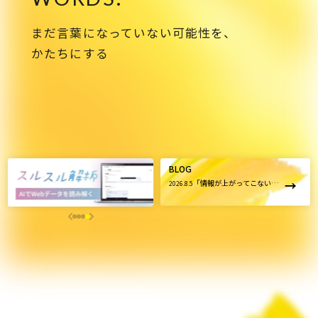
ブレない経営の判断基準
まだ言葉になっていない可能性を、
顧客体験を活かす
かたちにする
→
自社の実践をサービスに
BUSINESS
事業領域
BLOG
ブランディングからマーケティング、組織支援、実行までを
→
「情報が上がってこない」
2026.8.5
一貫して支援します。
組織の正体 ― 権限委譲と雑
談が教えてくれたこと
ブランド構築支援
→
選ばれる理由をつくる
マーケティング支援
→