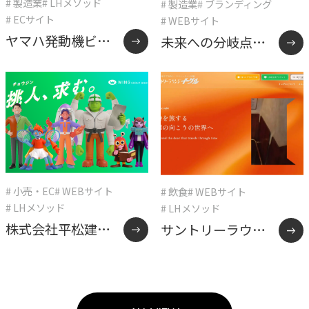
# 製造業
# LHメソッド
# 製造業
# ブランディング
# ECサイト
# WEBサイト
ヤマハ発動機ビズ
未来への分岐点を
パートナー様 EC
描く、知育玩具サ
サイト「Revs
イトの逆張り戦略
Shop Online」制
作事例
# 小売・EC
# WEBサイト
# 飲食
# WEBサイト
# LHメソッド
# LHメソッド
株式会社平松建工
サントリーラウン
（ウインググルー
ジイーグル様 制作
プ）様 採用サイト
事例
制作事例