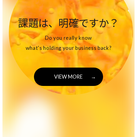
課題は、明確ですか？
Do you really know
what's holding your business back?
VIEW MORE
→