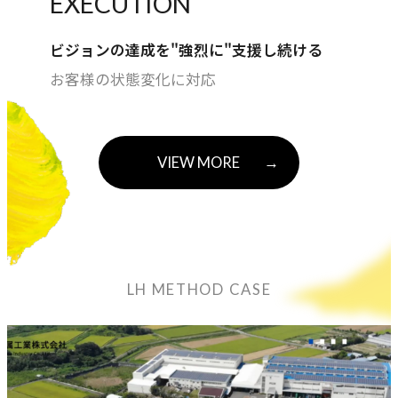
EXECUTION
COMPANY
ビジョンの達成を"強烈に"支援し続ける
企業情報
お客様の状態変化に対応
ライオンハートの会社概要、歴史、そしてメンバーをご紹
介します。
VIEW MORE
→
会社概要
→
ライオンハートの基本情報
LH&creatives Inc.
→
グループ会社（海外拠点）の紹介
LH METHOD CASE
役員紹介
→
経営チームの紹介