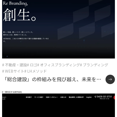
# 不動産・建設
# ロゴ
# オフィスブランディング
# ブランディング
# WEBサイト
# LHメソッド
「総合建設」の枠組みを飛び越え、未来をデ
ザインする多角化複合体へ。確かな仕事の美
学と「余白」を体現したASITAKAのリブラン
ディング。