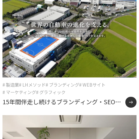
# 製造業
# LHメソッド
# ブランディング
# WEBサイト
# マーケティング
# グラフィック
15年間伴走し続けるブランディング・SEO戦
略支援事例