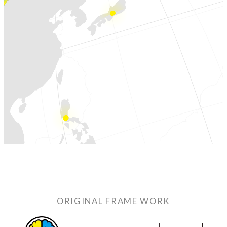
独自の問題解決手法
LHソリューション
→
幅広い解決手段
PRODUCT
自社プロダクト
独自開発のプロダクトで、お客様のビジネスをサポートし
ます。
TVable
→
眠る画面をサイネージに
ORIGINAL FRAME WORK
Piquet
→