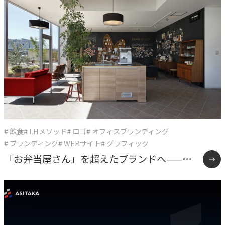
# 飲食
# LHメソッド
# ロゴ
# オフィスブランディング
# ブランディング
# WEBサイト
# グラフィック
「お弁当屋さん」を超えたブランドへ——オ
ーケーズデリカ10年間の企業変革