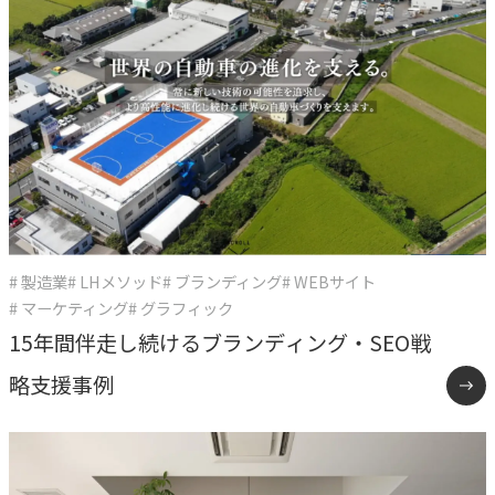
CASE
事例紹介
NEWS
お知らせ
# 製造業
# LHメソッド
# ブランディング
# WEBサイト
BLOG
# マーケティング
# グラフィック
ブログ
15年間伴走し続けるブランディング・SEO戦
略支援事例
CONTACT
お問い合わせ