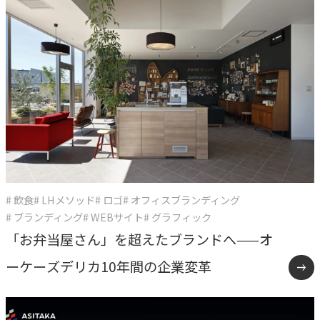
# 飲食
# LHメソッド
# ロゴ
# オフィスブランディング
# ブランディング
# WEBサイト
# グラフィック
「お弁当屋さん」を超えたブランドへ——オ
ーケーズデリカ10年間の企業変革