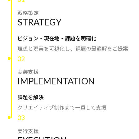
私たちが​描く​理想
戦略策定
→
STRATEGY
実現したい世界観
理念
ビジョン・現在地・課題を明確化
→
大切にする価値観
理想と現実を可視化し、課題の最適解をご提案
02
行動指針
→
実装支援
実践する行動基準
IMPLEMENTATION
存在意義
→
課題を解決
未来を共創する姿勢
クリエイティブ制作まで一貫して支援
カルチャー
03
→
変化を楽しむ組織風土
実行支援