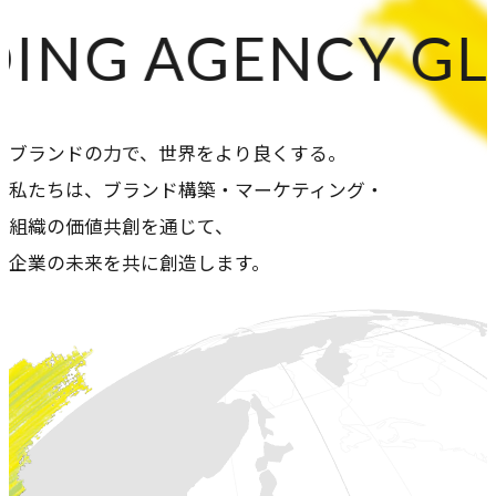
専門性で戦略をかたちにする
 GLOBAL BRAND
人と​組織の​価値共創支援
→
中期経営計画から人事を設計する
実行エンジン
ブランドの力で、世界をより良くする。
→
私たちは、ブランド構築・マーケティング・
実行支援
組織の価値共創を通じて、
企業の未来を共に創造します。
SERVICE
サービス
独自のフレームワークとソリューションで、お客様の課題
解決を支援します。
オリジナルフレーム
ワーク
→