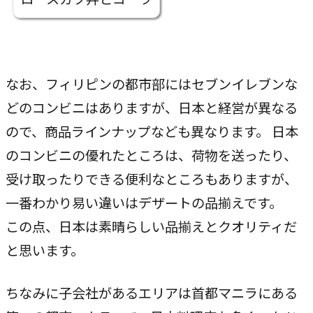
指示や修正を直感的に
noNego
→
適正価格を守る仕組みに
なお、フィリピンの都市部にはセブンイレブンな
スルスル解析
どのコンビニはありますが、日本と経営が異なる
→
Webサイト分析をAIで自動に
ので、商品ラインナップなども異なります。 日本
のコンビニの優れたところは、荷物を送ったり、
受け取ったりできる便利なところもありますが、
VALUES
大切にしていること
一番わかり易い違いはデザートの品揃えです。
この点、日本は素晴らしい品揃えとクオリティだ
私たちのビジョン、理念、カルチャーをご紹介します。
と思います。
ビジョン
ちなみに子会社があるエリアは首都マニラにある
→
目指す未来の姿