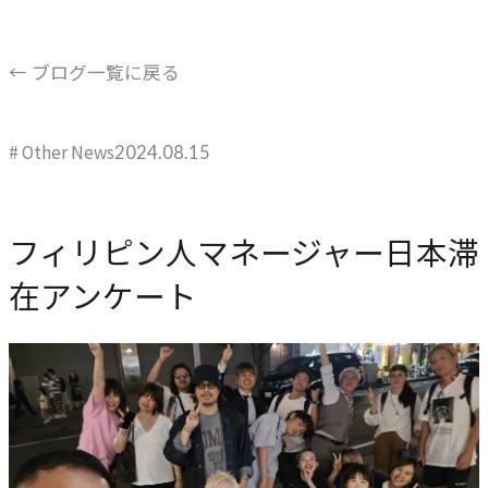
ブレない経営の判断基準
顧客体験を活かす
← ブログ一覧に戻る
→
自社の実践をサービスに
# Other News
2024.08.15
BUSINESS
事業領域
フィリピン人マネージャー日本滞
ブランディングからマーケティング、組織支援、実行までを
在アンケート
一貫して支援します。
ブランド構築支援
→
選ばれる理由をつくる
マーケティング支援
→