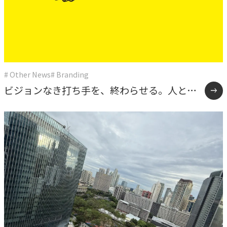
# Other News
# Branding
ビジョンなき打ち手を、終わらせる。人と組
織の 伴走型支援『HRメソッド』