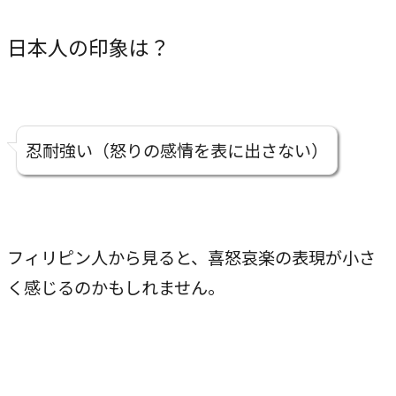
COMPANY
日本人の印象は？
企業情報
ライオンハートの会社概要、歴史、そしてメンバーをご紹
介します。
忍耐強い（怒りの感情を表に出さない）
会社概要
→
ライオンハートの基本情報
LH&creatives Inc.
フィリピン人から見ると、喜怒哀楽の表現が小さ
→
グループ会社（海外拠点）の紹介
く感じるのかもしれません。
役員紹介
→
経営チームの紹介