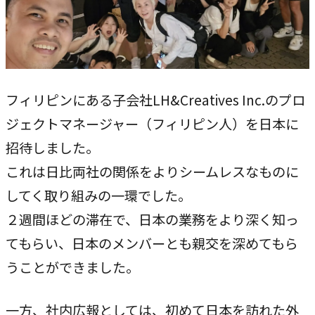
専門性で戦略をかたちにする
人と​組織の​価値共創支援
→
中期経営計画から人事を設計する
実行エンジン
フィリピンにある子会社LH&Creatives Inc.のプロ
→
ジェクトマネージャー（フィリピン人）を日本に
実行支援
招待しました。
これは日比両社の関係をよりシームレスなものに
SERVICE
してく取り組みの一環でした。
サービス
２週間ほどの滞在で、日本の業務をより深く知っ
独自のフレームワークとソリューションで、お客様の課題
てもらい、日本のメンバーとも親交を深めてもら
解決を支援します。
うことができました。
オリジナルフレーム
ワーク
一方、社内広報としては、初めて日本を訪れた外
→