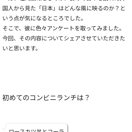
独自の問題解決手法
国人から見た「日本」はどんな風に映るのか？と
LHソリューション
いう点が気になるところでした。
→
幅広い解決手段
そこで、彼に色々アンケートを取ってみました。
今回、その内容についてシェアさせていただきた
いと思います。
PRODUCT
自社プロダクト
独自開発のプロダクトで、お客様のビジネスをサポートし
ます。
初めてのコンビニランチは？
TVable
→
眠る画面をサイネージに
Piquet
→
ロースカツ丼とコーラ