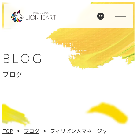
ORIGINALITY
私たちの独自性
BLOG
私たちは独自のメソッドと理念経営、そして顧客体験を重
ブログ
視したアプローチで、お客様のビジネスに価値を提供しま
す。
LHメソッド
→
真の課題を見つける型
理念経営
TOP
ブログ
フィリピン人マネージャー日本滞在アンケート
→