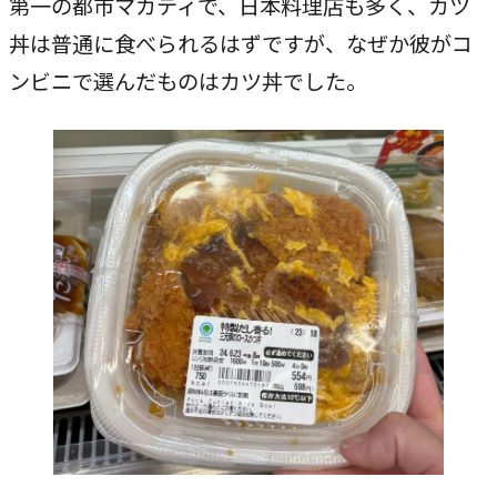
第一の都市マカティで、日本料理店も多く、カツ
私たちが​描く​理想
丼は普通に食べられるはずですが、なぜか彼がコ
→
実現したい世界観
ンビニで選んだものはカツ丼でした。
理念
→
大切にする価値観
行動指針
→
実践する行動基準
存在意義
→
未来を共創する姿勢
カルチャー
→
変化を楽しむ組織風土