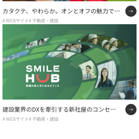
カタクテ、やわらか。オンとオフの魅力で若
# WEBサイト
# 不動産・建設
手の心をつかむ採用サイト
建設業界のDXを牽引する新社屋のコンセプ
# WEBサイト
# 不動産・建設
トLP制作事例