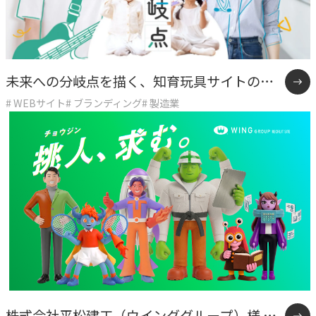
COMPANY
企業情報
ライオンハートの会社概要、歴史、そしてメンバーをご紹
未来への分岐点を描く、知育玩具サイトの逆
介します。
# WEBサイト
# ブランディング
# 製造業
張り戦略
会社概要
→
ライオンハートの基本情報
LH&creatives Inc.
→
グループ会社（海外拠点）の紹介
役員紹介
→
経営チームの紹介
株式会社平松建工（ウインググループ）様 採