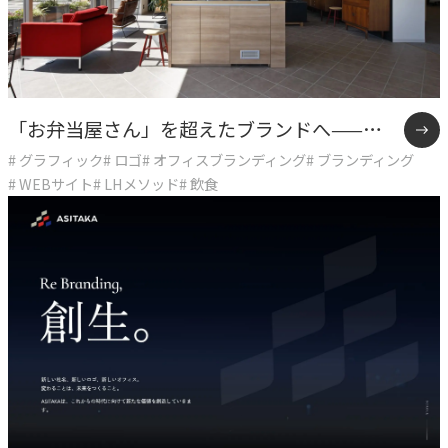
独自の問題解決手法
LHソリューション
→
幅広い解決手段
「お弁当屋さん」を超えたブランドへ——オ
# グラフィック
# ロゴ
# オフィスブランディング
# ブランディング
ーケーズデリカ10年間の企業変革
PRODUCT
# WEBサイト
# LHメソッド
# 飲食
自社プロダクト
独自開発のプロダクトで、お客様のビジネスをサポートし
ます。
TVable
→
眠る画面をサイネージに
Piquet
→