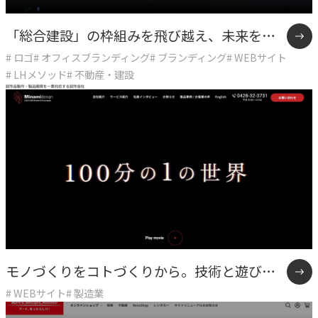
指示や修正を直感的に
「総合建設」の枠組みを飛び越え、未来をデ
noNego
→
# ロゴ
# オフィスブランディング
# ブランディング
# WEBサイト
ザインする多角化複合体へ。確かな仕事の美
適正価格を守る仕組みに
# LHメソッド
# 不動産・建設
学と「余白」を体現したASITAKAのリブラン
スルスル解析
ディング。
→
Webサイト分析をAIで自動に
VALUES
大切にしていること
私たちのビジョン、理念、カルチャーをご紹介します。
モノづくりをコトづくりから。技術と遊び心
ビジョン
# WEBサイト
# 製造業
→
で伴走するソリューションサイト
目指す未来の姿