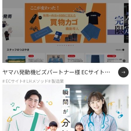
私たちが​描く​理想
→
実現したい世界観
理念
→
大切にする価値観
行動指針
→
実践する行動基準
ヤマハ発動機ビズパートナー様 ECサイト
# ECサイト
# LHメソッド
# 製造業
存在意義
「Revs Shop Online」制作事例
→
未来を共創する姿勢
カルチャー
→
変化を楽しむ組織風土