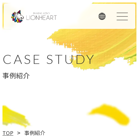
ORIGINALITY
私たちの独自性
CASE STUDY
私たちは独自のメソッドと理念経営、そして顧客体験を重
事例紹介
視したアプローチで、お客様のビジネスに価値を提供しま
す。
LHメソッド
→
真の課題を見つける型
理念経営
TOP
事例紹介
→