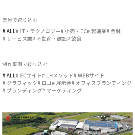
ブレない経営の判断基準
顧客体験を活かす
業界で絞り込む
→
自社の実践をサービスに
# ALL
# IT・テクノロジー
# 小売・EC
# 製造業
# 金融
# サービス業
# 不動産・建設
# 飲食
BUSINESS
事業領域
制作事例で絞り込む
ブランディングからマーケティング、組織支援、実行までを
# ALL
# ECサイト
# LHメソッド
# WEBサイト
一貫して支援します。
# グラフィック
# ロゴ
# 展示会
# オフィスブランディング
# ブランディング
# マーケティング
ブランド構築支援
→
選ばれる理由をつくる
マーケティング支援
→