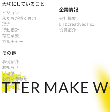
大切にしていること
企業情報
ビジョン
私たちが描く理想
会社概要
理念
LH&creatives Inc.
行動指針
役員紹介
存在意義
カルチャー
その他
事例紹介
お知らせ
ブログ
お問い合わせ
ER MAKE WOR