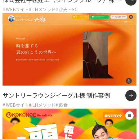
# WEBサイト
# LHメソッド
# 小売・EC
用サイト制作事例
CASE
事例紹介
NEWS
お知らせ
BLOG
ブログ
サントリーラウンジイーグル様 制作事例
# WEBサイト
# LHメソッド
# 飲食
CONTACT
お問い合わせ