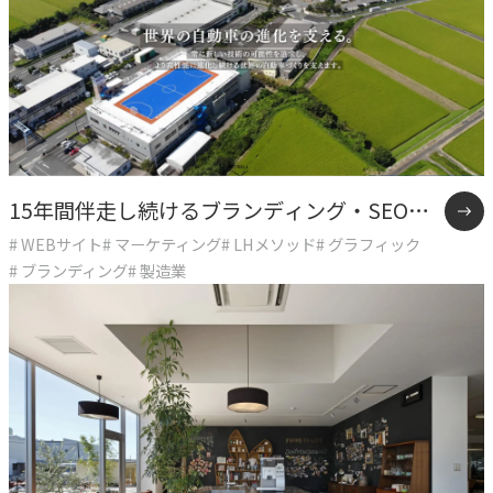
専門性で戦略をかたちにする
人と​組織の​価値共創支援
→
中期経営計画から人事を設計する
実行エンジン
→
実行支援
15年間伴走し続けるブランディング・SEO戦
# WEBサイト
# マーケティング
# LHメソッド
# グラフィック
略支援事例
# ブランディング
# 製造業
SERVICE
サービス
独自のフレームワークとソリューションで、お客様の課題
解決を支援します。
オリジナルフレーム
ワーク
→