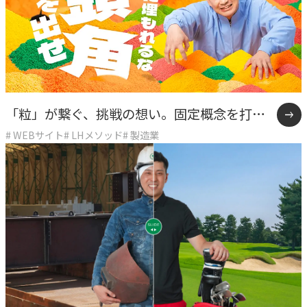
「粒」が繋ぐ、挑戦の想い。固定概念を打破
# WEBサイト
# LHメソッド
# 製造業
したKOKONOEの挑戦。