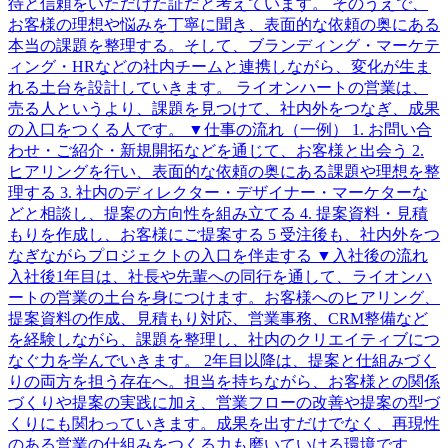
待と信頼をいただけた証だと考えています。 そのうえで、
お客様の理想や悩みを丁寧に聞き、表面的な依頼の奥にある
本当の課題を整理する。そして、ブランディング・マーケテ
ィング・HRなどの社内チームと連携しながら、変化が生ま
れる土台を設計していきます。 ライオンハートの営業は、
売る人というより、課題を見つけて、社内外をつなぎ、成果
の入口をつくる人です。 ▼仕事の流れ（一例） 1. お問い合
わせ・ご紹介・新規開拓などを通じて、お客様と出会う 2.
ヒアリングを行い、表面的な依頼の奥にある課題や理想を整
理する 3. 社内のディレクター・デザイナー・マーケターな
どと相談し、提案の方向性を組み立てる 4. 提案資料・見積
もりを作成し、お客様にご提案する 5 受注後も、社内外をつ
なぎながらプロジェクトの入口を伴走する ▼入社後の流れ
入社後1年目は、社長や先輩への同行を通して、ライオンハ
ートの営業の土台を身につけます。お客様へのヒアリング、
提案資料の作成、見積もり対応、営業事務、CRM整備など
を経験しながら、課題を整理し、社内のクリエイティブにつ
なぐ力を学んでいきます。 2年目以降は、提案と仕組みづく
りの両方を担う存在へ。担当を持ちながら、お客様との関係
づくりや提案の実践に加え、営業フローの改善や提案の型づ
くりにも関わっていきます。成果を出すだけでなく、再現性
のある営業の仕組みをつくる力も磨いていける環境です。