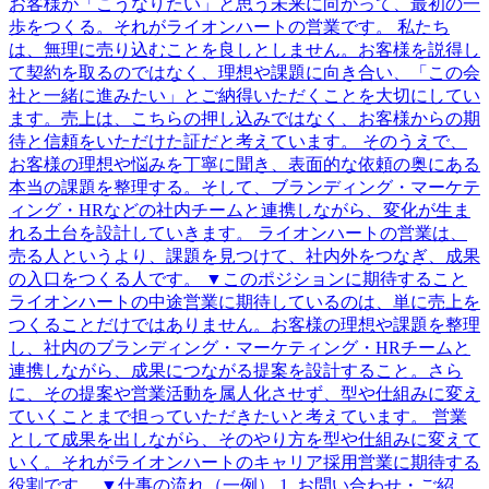
お客様が「こうなりたい」と思う未来に向かって、最初の一
歩をつくる。それがライオンハートの営業です。 私たち
は、無理に売り込むことを良しとしません。お客様を説得し
て契約を取るのではなく、理想や課題に向き合い、「この会
社と一緒に進みたい」とご納得いただくことを大切にしてい
ます。売上は、こちらの押し込みではなく、お客様からの期
待と信頼をいただけた証だと考えています。 そのうえで、
お客様の理想や悩みを丁寧に聞き、表面的な依頼の奥にある
本当の課題を整理する。そして、ブランディング・マーケテ
ィング・HRなどの社内チームと連携しながら、変化が生ま
れる土台を設計していきます。 ライオンハートの営業は、
売る人というより、課題を見つけて、社内外をつなぎ、成果
の入口をつくる人です。 ▼このポジションに期待すること
ライオンハートの中途営業に期待しているのは、単に売上を
つくることだけではありません。お客様の理想や課題を整理
し、社内のブランディング・マーケティング・HRチームと
連携しながら、成果につながる提案を設計すること。さら
に、その提案や営業活動を属人化させず、型や仕組みに変え
ていくことまで担っていただきたいと考えています。 営業
として成果を出しながら、そのやり方を型や仕組みに変えて
いく。それがライオンハートのキャリア採用営業に期待する
役割です。 ▼仕事の流れ（一例） 1. お問い合わせ・ご紹