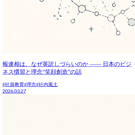
報連相は、なぜ英訳しづらいのか —— 日本のビジ
ネス慣習と理念”笑顔創造”の話
#
社員教育
#
理念
#
社内風土
2026.03.27