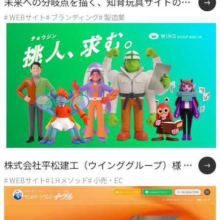
未来への分岐点を描く、知育玩具サイトの逆
# WEBサイト
# ブランディング
# 製造業
張り戦略
株式会社平松建工（ウインググループ）様 採
# WEBサイト
# LHメソッド
# 小売・EC
用サイト制作事例