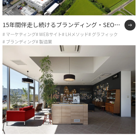
指示や修正を直感的に
noNego
15年間伴走し続けるブランディング・SEO戦
→
適正価格を守る仕組みに
# マーケティング
# WEBサイト
# LHメソッド
# グラフィック
略支援事例
# ブランディング
# 製造業
スルスル解析
→
Webサイト分析をAIで自動に
VALUES
大切にしていること
私たちのビジョン、理念、カルチャーをご紹介します。
ビジョン
→
目指す未来の姿