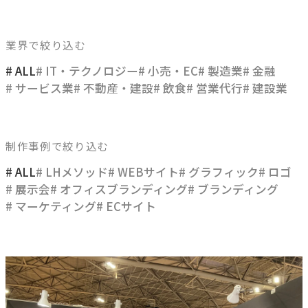
ブレない経営の判断基準
顧客体験を活かす
業界で絞り込む
→
自社の実践をサービスに
# ALL
# IT・テクノロジー
# 小売・EC
# 製造業
# 金融
# サービス業
# 不動産・建設
# 飲食
# 営業代行
# 建設業
BUSINESS
事業領域
制作事例で絞り込む
ブランディングからマーケティング、組織支援、実行までを
# ALL
# LHメソッド
# WEBサイト
# グラフィック
# ロゴ
一貫して支援します。
# 展示会
# オフィスブランディング
# ブランディング
# マーケティング
# ECサイト
ブランド構築支援
→
選ばれる理由をつくる
マーケティング支援
→