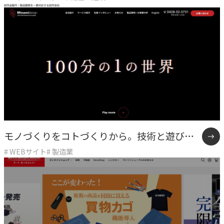
学と「余白」を体現したASITAKAのリブラン
COMPANY
ディング。
企業情報
ライオンハートの会社概要、歴史、そしてメンバーをご紹
介します。
会社概要
→
ライオンハートの基本情報
モノづくりをコトづくりから。技術と遊び心
LH&creatives Inc.
# WEBサイト
# 製造業
→
で伴走するソリューションサイト
グループ会社（海外拠点）の紹介
役員紹介
→
経営チームの紹介