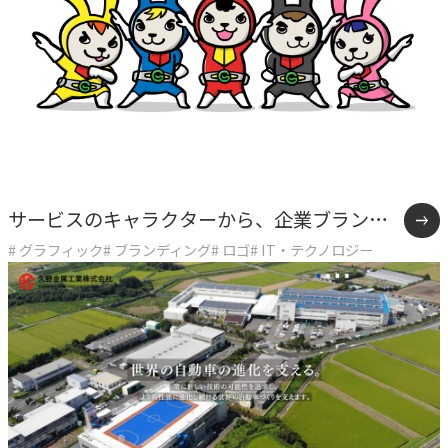
独自の問題解決手法
LHソリューション
→
幅広い解決手段
PRODUCT
自社プロダクト
サービスのキャラクターから、企業ブランド
独自開発のプロダクトで、お客様のビジネスをサポートし
# グラフィック
# ブランディング
# ロゴ
# IT・テクノロジー
の象徴へ。「うさぎ主任」を育てた8年間
ます。
TVable
→
眠る画面をサイネージに
Piquet
→