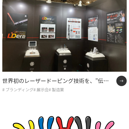
専門性で戦略をかたちにする
人と​組織の​価値共創支援
→
中期経営計画から人事を設計する
実行エンジン
→
実行支援
SERVICE
世界初のレーザードーピング技術を、”伝わ
サービス
# ブランディング
# 展示会
# 製造業
る形”にする。
独自のフレームワークとソリューションで、お客様の課題
解決を支援します。
オリジナルフレーム
ワーク
→