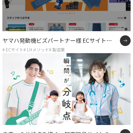
CASE
事例紹介
ヤマハ発動機ビズパートナー様 ECサイト
NEWS
# ECサイト
# LHメソッド
# 製造業
「Revs Shop Online」制作事例
お知らせ
BLOG
ブログ
CONTACT
お問い合わせ