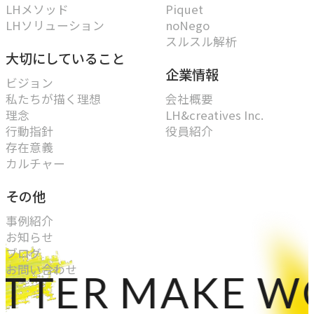
LHメソッド
Piquet
LHソリューション
noNego
スルスル解析
大切にしていること
企業情報
ビジョン
私たちが描く理想
会社概要
理念
LH&creatives Inc.
行動指針
役員紹介
存在意義
カルチャー
その他
事例紹介
お知らせ
ブログ
お問い合わせ
ER MAKE WOR