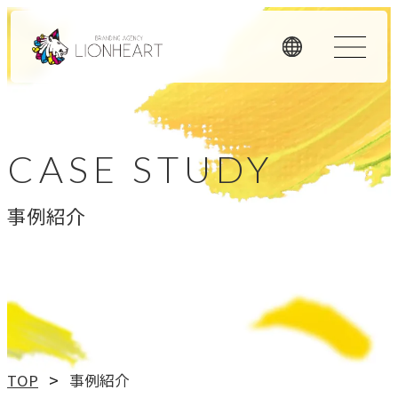
ORIGINALITY
私たちの独自性
CASE STUDY
私たちは独自のメソッドと理念経営、そして顧客体験を重
事例紹介
視したアプローチで、お客様のビジネスに価値を提供しま
す。
LHメソッド
→
真の課題を見つける型
理念経営
TOP
事例紹介
→