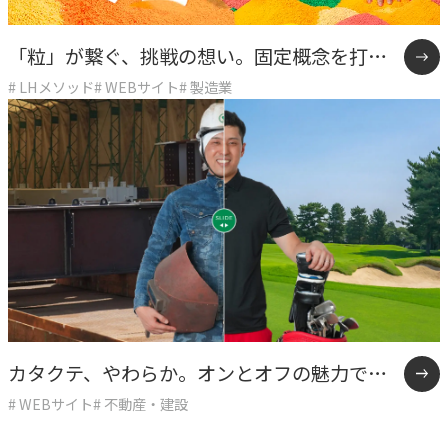
「粒」が繋ぐ、挑戦の想い。固定概念を打破
# LHメソッド
# WEBサイト
# 製造業
したKOKONOEの挑戦。
カタクテ、やわらか。オンとオフの魅力で若
# WEBサイト
# 不動産・建設
手の心をつかむ採用サイト