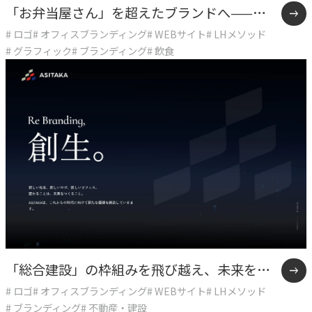
「お弁当屋さん」を超えたブランドへ——オ
私たちが​描く​理想
# ロゴ
# オフィスブランディング
# WEBサイト
# LHメソッド
→
ーケーズデリカ10年間の企業変革
実現したい世界観
# グラフィック
# ブランディング
# 飲食
理念
→
大切にする価値観
行動指針
→
実践する行動基準
存在意義
→
未来を共創する姿勢
カルチャー
「総合建設」の枠組みを飛び越え、未来をデ
→
変化を楽しむ組織風土
# ロゴ
# オフィスブランディング
# WEBサイト
# LHメソッド
ザインする多角化複合体へ。確かな仕事の美
# ブランディング
# 不動産・建設