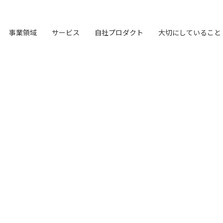
事業領域
サービス
自社プロダクト
大切にしていること
オリジナルフレーム
LHメソッド
ブランド構築支援
TVable
会社概要
→
→
→
→
マーケティング支援
LHソリューション
Piquet
LH&creatives Inc.
→
→
→
→
ビジョン
→
理念経営
私たちが​描く​理想
→
→
→
ワーク
真の課題を見つける型
選ばれる理由をつくる
眠る画面をサイネージに
ライオンハートの基本情報
専門性で戦略をかたちにする
幅広い解決手段
指示や修正を直感的に
グループ会社（海外拠点）の紹介
目指す未来の姿
ブレない経営の判断基準
実現したい世界観
独自の問題解決手法