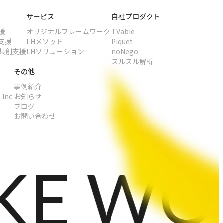
サービス
自社プロダクト
援
オリジナル
フレームワーク
TVable
支援
LHメソッド
Piquet
共創支援
LHソリューション
noNego
スルスル解析
その他
事例紹介
 Inc.
お知らせ
ブログ
お問い合わせ
 WORL