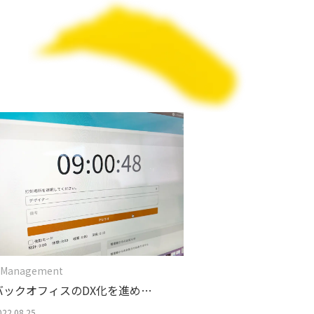
 Management
バックオフィスのDX化を進めて
みた
022.08.25