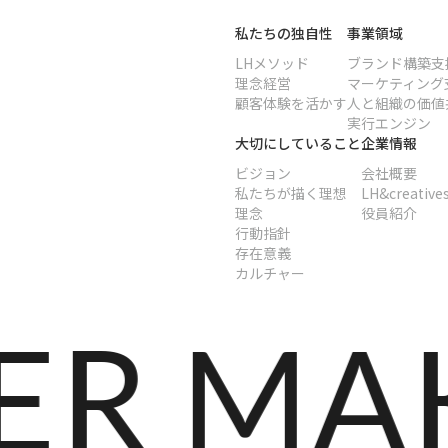
私たちの独自性
事業領域
LHメソッド
ブランド構築支
理念経営
マーケティング
顧客体験を活かす
人と組織の価値
実行エンジン
大切にしていること
企業情報
ビジョン
会社概要
私たちが描く理想
LH&creatives
理念
役員紹介
行動指針
存在意義
カルチャー
R MAKE