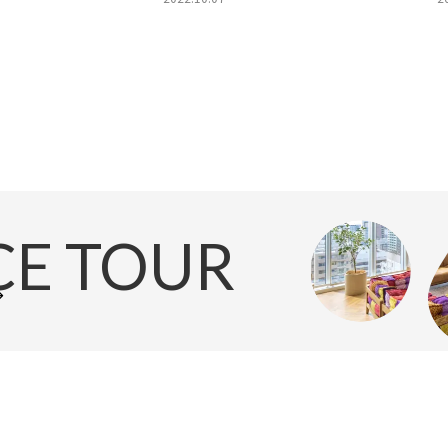
話
CE TOUR