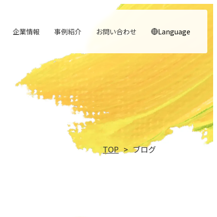
企業情報
事例紹介
お問い合わせ
Language
顧客体験を活かす
noNego
→
→
実行エンジン
スルスル解析
→
→
人と​組織の​価値共創支援
理念
役員紹介
→
→
→
行動指針
→
中期経営計画から人事を設計する
自社の実践をサービスに
適正価格を守る仕組みに
実行支援
Webサイト分析をAIで自動に
大切にする価値観
経営チームの紹介
実践する行動基準
TOP
ブログ