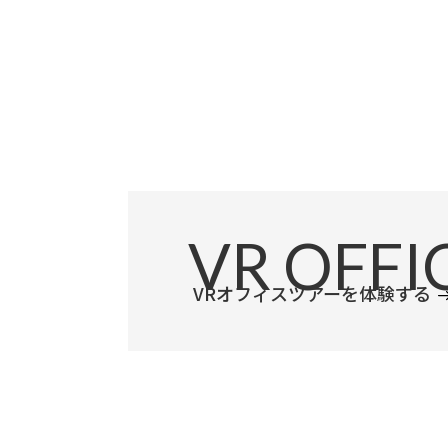
「主体性」の
VR
OFFI
VRオフィスツアーを体験する