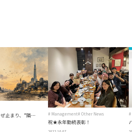
存在意義
→
カルチャー
→
未来を共創する姿勢
変化を楽しむ組織風土
# Management
# Other News
#
ぜ止まり、”隣の
祝★永年勤続表彰！
のか――経営に効く
2022.10.07
2