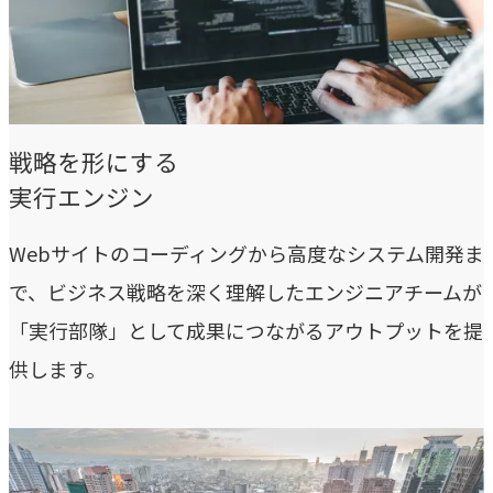
指示や修正を直感的に
noNego
→
適正価格を守る仕組みに
スルスル解析
戦略を形にする
→
実行エンジン
Webサイト分析をAIで自動に
Webサイトのコーディングから高度なシステム開発ま
VALUES
で、ビジネス戦略を深く理解したエンジニアチームが
大切にしていること
「実行部隊」として成果につながるアウトプットを提
私たちのビジョン、理念、カルチャーをご紹介します。
供します。
ビジョン
→
目指す未来の姿