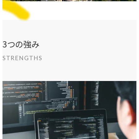
独自の問題解決手法
LHソリューション
→
幅広い解決手段
3つの強み
PRODUCT
STRENGTHS
自社プロダクト
独自開発のプロダクトで、お客様のビジネスをサポートし
ます。
TVable
→
眠る画面をサイネージに
Piquet
→