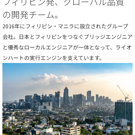
フィリピン発、グローバル品質
専門性で戦略をかたちにする
の開発チーム。
人と​組織の​価値共創支援
→
2016年にフィリピン・マニラに設立されたグループ
中期経営計画から人事を設計する
会社。日本とフィリピンをつなぐブリッジエンジニア
実行エンジン
と優秀なローカルエンジニアが一体となって、ライオ
→
実行支援
ンハートの実行エンジンを支えています。
SERVICE
サービス
独自のフレームワークとソリューションで、お客様の課題
解決を支援します。
オリジナルフレーム
ワーク
→