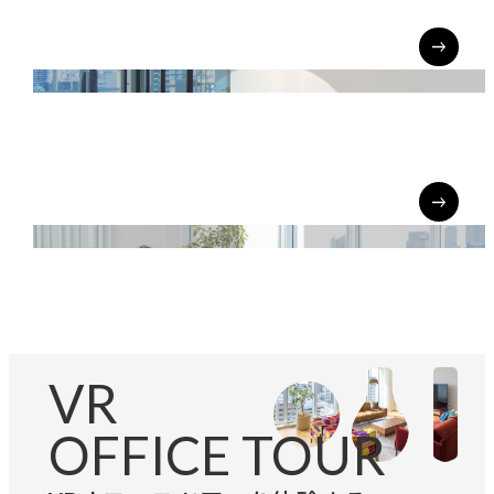
OUTLINE/HISTORY
会社概要
EXECUTIVE PROFILES
役員紹介
VR
OFFICE TOUR