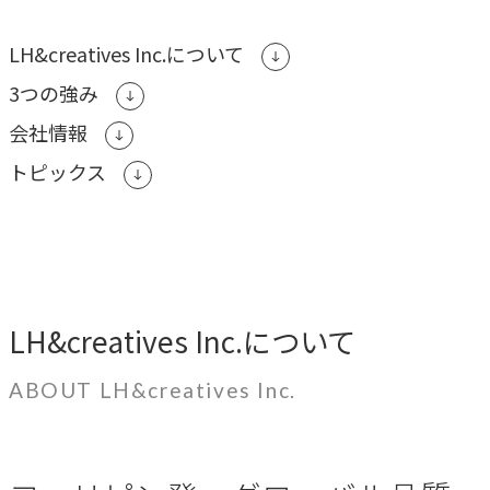
ブレない経営の判断基準
LH&creatives Inc.について
顧客体験を活かす
→
3つの強み
自社の実践をサービスに
会社情報
トピックス
BUSINESS
事業領域
ブランディングからマーケティング、組織支援、実行までを
一貫して支援します。
LH&creatives Inc.について
ブランド構築支援
ABOUT LH&creatives Inc.
→
選ばれる理由をつくる
マーケティング支援
→