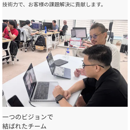
技術力で、お客様の課題解決に貢献します。
COMPANY
企業情報
ライオンハートの会社概要、歴史、そしてメンバーをご紹
介します。
会社概要
→
ライオンハートの基本情報
LH&creatives Inc.
→
グループ会社（海外拠点）の紹介
役員紹介
→
一つのビジョンで
経営チームの紹介
結ばれたチーム