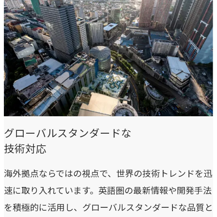
私たちが​描く​理想
→
実現したい世界観
理念
→
大切にする価値観
行動指針
→
実践する行動基準
グローバルスタンダードな
存在意義
技術対応
→
未来を共創する姿勢
海外拠点ならではの視点で、世界の技術トレンドを迅
カルチャー
→
速に取り入れています。英語圏の最新情報や開発手法
変化を楽しむ組織風土
を積極的に活用し、グローバルスタンダードな品質と