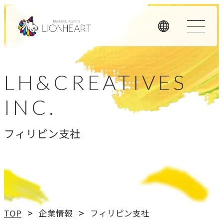
ORIGINALITY
LH&CREATIVES
私たちの独自性
INC.
私たちは独自のメソッドと理念経営、そして顧客体験を重
視したアプローチで、お客様のビジネスに価値を提供しま
フィリピン支社
す。
LHメソッド
→
真の課題を見つける型
理念経営
TOP
企業情報
フィリピン支社
→