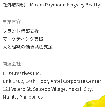
独自の問題解決手法
社外取締役 Maxim Raymond Kingsley Beatty
LHソリューション
→
事業内容
幅広い解決手段
ブランド構築支援
マーケティング支援
PRODUCT
人と組織の価値共創支援
自社プロダクト
独自開発のプロダクトで、お客様のビジネスをサポートし
関連会社
ます。
LH&Creatives Inc.
TVable
Unit 1402, 14th Floor, Antel Corporate Center
→
121 Valero St. Salcedo Village, Makati City,
眠る画面をサイネージに
Manila, Philippines
Piquet
→