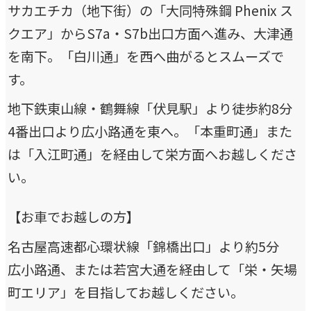
サカエチカ（地下街）の「大同特殊鋼 Phenix ス
COMPANY
クエア」からS7a・S7b出口方面へ進み、大津通
企業情報
を南下。「白川通」を西へ曲がるとスムーズで
ライオンハートの会社概要、歴史、そしてメンバーをご紹
す。
介します。
地下鉄東山線・鶴舞線「伏見駅」より徒歩約8分
4番出口より広小路通を東へ。「本重町通」また
会社概要
は「入江町通」を経由して栄方面へお越しくださ
→
ライオンハートの基本情報
い。
LH&creatives Inc.
→
【お車でお越しの方】
グループ会社（海外拠点）の紹介
名古屋高速都心環状線「錦橋出口」より約5分
役員紹介
広小路通、または若宮大通を経由して「栄・矢場
→
経営チームの紹介
町エリア」を目指してお越しください。