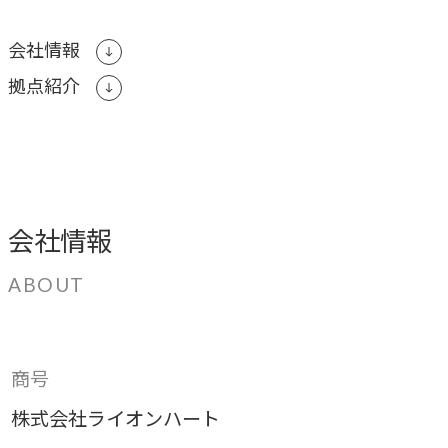
ブレない経営の判断基準
会社情報
顧客体験を活かす
→
拠点紹介
自社の実践をサービスに
BUSINESS
事業領域
会社情報
ブランディングからマーケティング、組織支援、実行までを
一貫して支援します。
ABOUT
ブランド構築支援
→
選ばれる理由をつくる
商号
株式会社ライオンハート
マーケティング支援
→