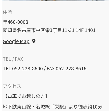
私たちが​描く​理想
住所
→
実現したい世界観
〒460-0008
理念
愛知県名古屋市中区栄3丁目11-31 14F 1401
→
大切にする価値観
Google Map
行動指針
→
TEL / FAX
実践する行動基準
TEL
052-228-8600
/ FAX 052-228-8616
存在意義
→
未来を共創する姿勢
アクセス
カルチャー
【電車でお越しの方】
→
変化を楽しむ組織風土
地下鉄東山線・名城線「栄駅」より徒歩約10分