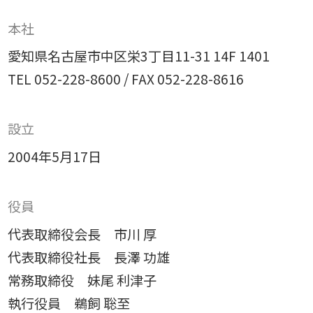
専門性で戦略をかたちにする
本社
人と​組織の​価値共創支援
→
愛知県名古屋市中区栄3丁目11-31 14F 1401
中期経営計画から人事を設計する
TEL
052-228-8600
/
FAX 052-228-8616
実行エンジン
→
実行支援
設立
2004年5月17日
SERVICE
サービス
役員
独自のフレームワークとソリューションで、お客様の課題
代表取締役会長 市川 厚
解決を支援します。
代表取締役社長 長澤 功雄
常務取締役 妹尾 利津子
オリジナルフレーム
ワーク
執行役員 鵜飼 聡至
→