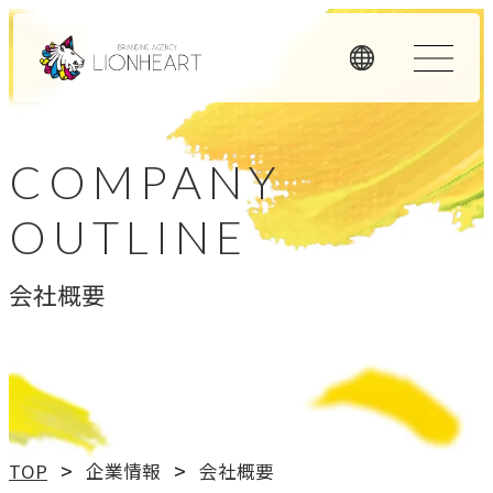
ORIGINALITY
COMPANY
私たちの独自性
OUTLINE
私たちは独自のメソッドと理念経営、そして顧客体験を重
視したアプローチで、お客様のビジネスに価値を提供しま
会社概要
す。
LHメソッド
→
真の課題を見つける型
理念経営
TOP
企業情報
会社概要
→