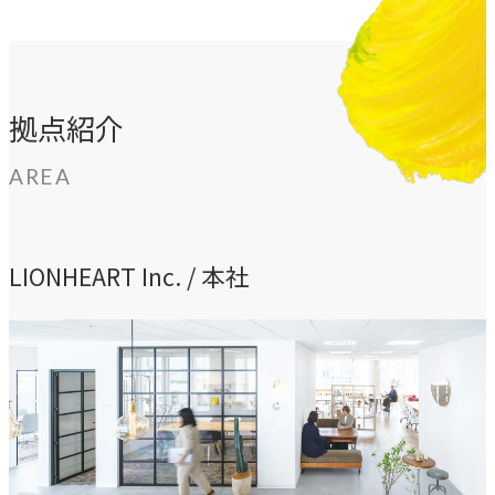
指示や修正を直感的に
noNego
→
適正価格を守る仕組みに
拠点紹介
スルスル解析
AREA
→
Webサイト分析をAIで自動に
LIONHEART Inc. / 本社
VALUES
大切にしていること
私たちのビジョン、理念、カルチャーをご紹介します。
ビジョン
→
目指す未来の姿