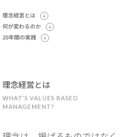
ブレない経営の判断基準
理念経営とは
顧客体験を活かす
→
何が変わるのか
自社の実践をサービスに
20年間の実践
BUSINESS
事業領域
ブランディングからマーケティング、組織支援、実行までを
理念経営とは
一貫して支援します。
WHAT’S VALUES BASED
ブランド構築支援
MANAGEMENT?
→
選ばれる理由をつくる
マーケティング支援
理念は、掲げるものではなく、
→