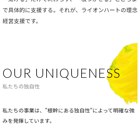
で具体的に支援する。それが、ライオンハートの理念
COMPANY
経営支援です。
企業情報
ライオンハートの会社概要、歴史、そしてメンバーをご紹
介します。
会社概要
OUR UNIQUENESS
→
ライオンハートの基本情報
私たちの独自性
LH&creatives Inc.
→
グループ会社（海外拠点）の紹介
私たちの事業は、"根幹にある独自性"によって明確な強
役員紹介
みを発揮しています。
→
経営チームの紹介