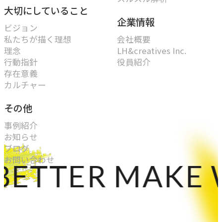
大切にしていること
企業情報
ビジョン
私たちが描く理想
会社概要
理念
LH&creatives Inc.
行動指針
役員紹介
存在意義
カルチャー
その他
事例紹介
お知らせ
ブログ
お問い合わせ
ETTER MAKE W