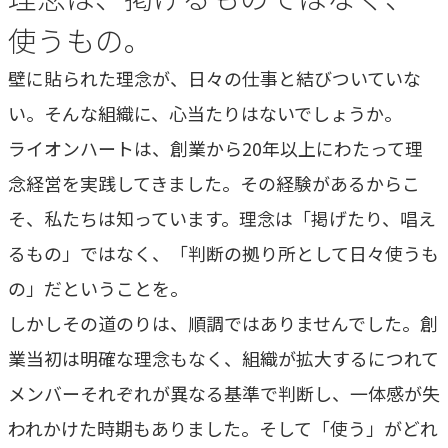
専門性で戦略をかたちにする
使うもの。
人と​組織の​価値共創支援
→
壁に貼られた理念が、日々の仕事と結びついていな
中期経営計画から人事を設計する
い。そんな組織に、心当たりはないでしょうか。
実行エンジン
ライオンハートは、創業から20年以上にわたって理
→
実行支援
念経営を実践してきました。その経験があるからこ
そ、私たちは知っています。理念は「掲げたり、唱え
るもの」ではなく、「判断の拠り所として日々使うも
SERVICE
サービス
の」だということを。
しかしその道のりは、順調ではありませんでした。創
独自のフレームワークとソリューションで、お客様の課題
解決を支援します。
業当初は明確な理念もなく、組織が拡大するにつれて
メンバーそれぞれが異なる基準で判断し、一体感が失
オリジナルフレーム
ワーク
われかけた時期もありました。そして「使う」がどれ
→