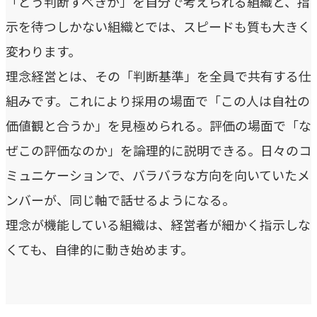
「どう判断すべきか」を自分で考えられる組織と、指
指示や修正を直感的に
示を待つしかない組織とでは、スピードも質も大きく
noNego
変わります。
→
適正価格を守る仕組みに
理念経営とは、その「判断基準」を全員で共有する仕
スルスル解析
組みです。これにより採用の場面で「この人は自社の
→
価値観と合うか」を見極められる。評価の場面で「な
Webサイト分析をAIで自動に
ぜこの評価なのか」を論理的に説明できる。日々のコ
ミュニケーションで、バラバラな方向を向いていたメ
VALUES
ンバーが、同じ軸で話せるようになる。
大切にしていること
理念が機能している組織は、経営者が細かく指示しな
私たちのビジョン、理念、カルチャーをご紹介します。
くても、自律的に動き始めます。
ビジョン
→
目指す未来の姿