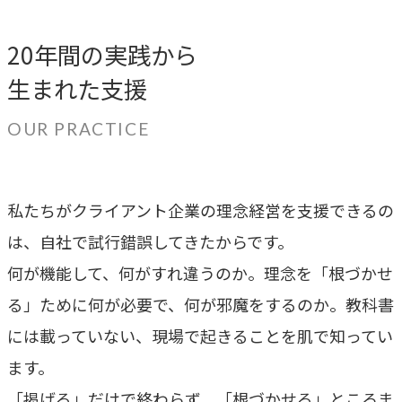
私たちが​描く​理想
→
20年間の実践から
実現したい世界観
生まれた支援
理念
→
OUR PRACTICE
大切にする価値観
行動指針
→
私たちがクライアント企業の理念経営を支援できるの
実践する行動基準
は、自社で試行錯誤してきたからです。
存在意義
何が機能して、何がすれ違うのか。理念を「根づかせ
→
未来を共創する姿勢
る」ために何が必要で、何が邪魔をするのか。教科書
カルチャー
には載っていない、現場で起きることを肌で知ってい
→
変化を楽しむ組織風土
ます。
「掲げる」だけで終わらず、「根づかせる」ところま