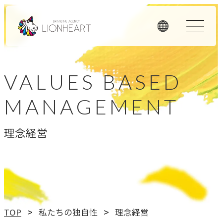
ORIGINALITY
VALUES BASED
私たちの独自性
MANAGEMENT
私たちは独自のメソッドと理念経営、そして顧客体験を重
視したアプローチで、お客様のビジネスに価値を提供しま
理念経営
す。
LHメソッド
→
真の課題を見つける型
理念経営
TOP
私たちの独自性
理念経営
→