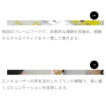
LH METHOD
CASE
LH メソッド
事例紹介
独自のフレームワークで、本質的な課題を見極め、戦略
NEWS
からクリエイティブまで一貫して導きます。
お知らせ
CUSTOMER EXPERIENCE
顧客体験を活かす
BLOG
ブログ
エンドユーザーの声を活かしたブランド戦略で、真に響
くコミュニケーションを実現します。
CONTACT
お問い合わせ