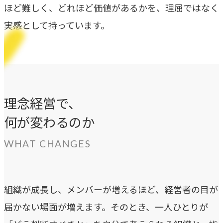
独自の問題解決手法
ほど難しく、どれほど価値があるかを、理屈ではなく
実感として持っています。
LHソリューション
→
幅広い解決手段
PRODUCT
理念経営で、
自社プロダクト
何が変わるのか
独自開発のプロダクトで、お客様のビジネスをサポートし
ます。
WHAT CHANGES
TVable
→
眠る画面をサイネージに
組織が成長し、メンバーが増えるほど、経営者の目が
届かない場面が増えます。そのとき、一人ひとりが
Piquet
→