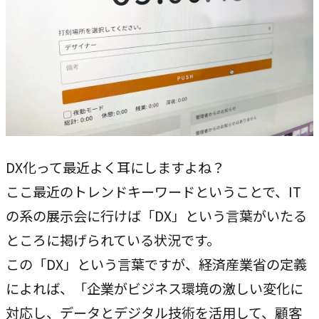
専門性で戦略をかたちにする
人と​組織の​価値共創支援
→
中期経営計画から人事を設計する
実行エンジン
→
実行支援
DX化って最近よく耳にしますよね？
SERVICE
ここ最近のトレンドキーワードということで、IT
サービス
の系の展示会に行けば「DX」という言葉がいたる
独自のフレームワークとソリューションで、お客様の課題
ところに掲げられている状況です。
解決を支援します。
この「DX」という言葉ですが、経済産業省の定義
によれば、「企業がビジネス環境の激しい変化に
オリジナルフレーム
ワーク
対応し、データとデジタル技術を活用して、顧客
→