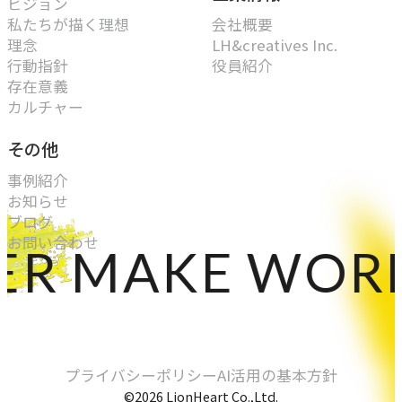
ビジョン
私たちが描く理想
会社概要
理念
LH&creatives Inc.
行動指針
役員紹介
存在意義
カルチャー
その他
事例紹介
お知らせ
ブログ
お問い合わせ
MAKE WORLDS
プライバシーポリシー
AI活用の基本方針
©2026 LionHeart Co.,Ltd.