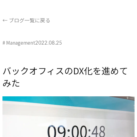
ブレない経営の判断基準
顧客体験を活かす
← ブログ一覧に戻る
→
自社の実践をサービスに
# Management
2022.08.25
BUSINESS
事業領域
バックオフィスのDX化を進めて
ブランディングからマーケティング、組織支援、実行までを
みた
一貫して支援します。
ブランド構築支援
→
選ばれる理由をつくる
マーケティング支援
→