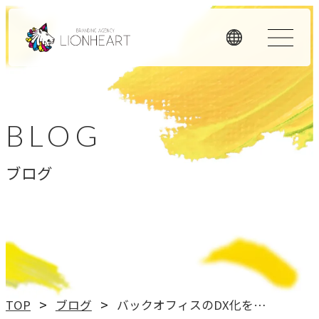
ORIGINALITY
私たちの独自性
BLOG
私たちは独自のメソッドと理念経営、そして顧客体験を重
ブログ
視したアプローチで、お客様のビジネスに価値を提供しま
す。
LHメソッド
→
真の課題を見つける型
理念経営
TOP
ブログ
バックオフィスのDX化を進めてみた
→