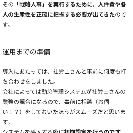
その
「戦略人事」を実行するために、人件費や各
COMPANY
人の生産性を正確に把握する必要が出てきた
ので
企業情報
す。
ライオンハートの会社概要、歴史、そしてメンバーをご紹
介します。
運用までの準備
会社概要
→
ライオンハートの基本情報
導入にあたっては、社労士さんと事前に何度も打
ち合わせをしました。
LH&creatives Inc.
会社によっては勤怠管理システムが社労士さんの
→
グループ会社（海外拠点）の紹介
業務の競合になるので、事前に相談（お伺
役員紹介
い！？）をしておいたほうがスムーズだと思いま
→
経営チームの紹介
す。
システムを導入する際に
初期設定を行うのです