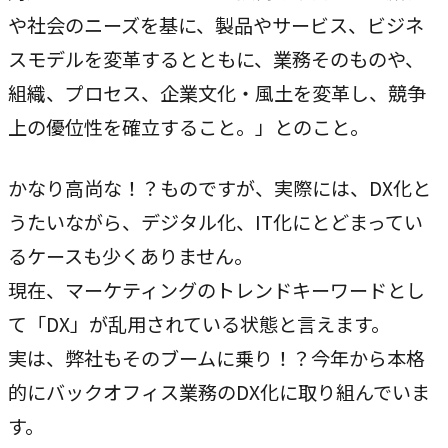
独自の問題解決手法
や社会のニーズを基に、製品やサービス、ビジネ
LHソリューション
スモデルを変革するとともに、業務そのものや、
→
組織、プロセス、企業文化・風土を変革し、競争
幅広い解決手段
上の優位性を確立すること。」とのこと。
PRODUCT
かなり高尚な！？ものですが、実際には、DX化と
自社プロダクト
うたいながら、デジタル化、IT化にとどまってい
独自開発のプロダクトで、お客様のビジネスをサポートし
るケースも少くありません。
ます。
現在、マーケティングのトレンドキーワードとし
て「DX」が乱用されている状態と言えます。
TVable
実は、弊社もそのブームに乗り！？今年から本格
→
眠る画面をサイネージに
的にバックオフィス業務のDX化に取り組んでいま
Piquet
す。
→