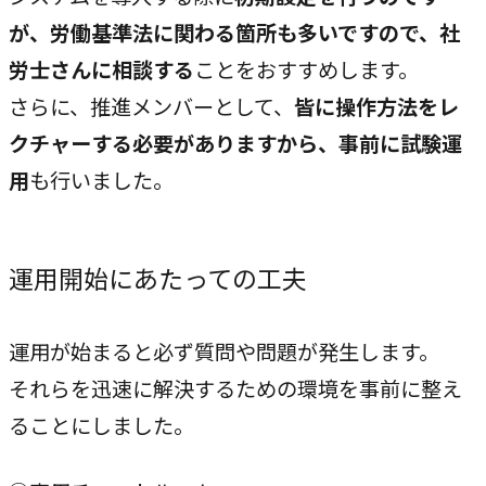
が、労働基準法に関わる箇所も多いですので、社
CASE
労士さんに相談する
ことをおすすめします。
事例紹介
さらに、推進メンバーとして、
皆に操作方法をレ
クチャーする必要がありますから、事前に試験運
NEWS
用
も行いました。
お知らせ
運用開始にあたっての工夫
BLOG
ブログ
運用が始まると必ず質問や問題が発生します。
それらを迅速に解決するための環境を事前に整え
ることにしました。
CONTACT
お問い合わせ