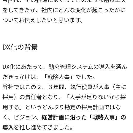
私たちが​描く​理想
をしてきたか、社内にどんな変化が起こったかに
→
ついてお伝えしたいと思います。
実現したい世界観
理念
→
大切にする価値観
DX化の背景
行動指針
→
DX化にあたって、勤怠管理システムの導入を選ん
実践する行動基準
だきっかけは、「戦略人事」でした。
存在意義
弊社ではこの２、３年間、執行役員が人事（主に
→
未来を共創する姿勢
採用）の責任者となり、「人手が足りないから採
用する」というどんぶり勘定の採用計画ではな
カルチャー
→
く、ビジョン、
経営計画に沿った「戦略人事」の
変化を楽しむ組織風土
導入
を推し進めてきました。