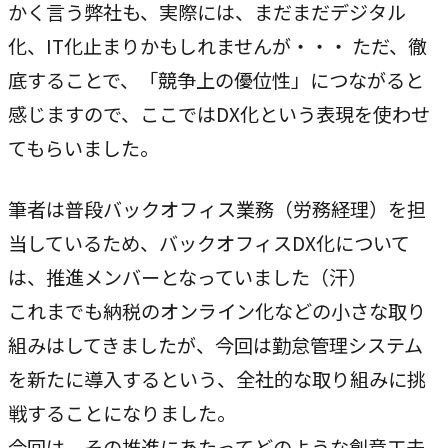
かく言う弊社も、実際には、まだまだデジタル
指示や修正を直感的に
化、IT化止まりかもしれませんが・・・ ただ、徹
noNego
底することで、「競争上の優位性」につながると
→
適正価格を守る仕組みに
感じますので、ここではDX化という表現を使わせ
スルスル解析
てもらいました。
→
Webサイト分析をAIで自動に
筆者は普段バックオフィス業務（労務経理）を担
当しているため、バックオフィスDX化について
VALUES
は、推進メンバーとなっていました（汗）
大切にしていること
これまでも納税のオンライン化などの小さな取り
私たちのビジョン、理念、カルチャーをご紹介します。
組みはしてきましたが、今回は勤怠管理システム
を新たに導入するという、全社的な取り組みに挑
ビジョン
戦することになりました。
→
目指す未来の姿
今回は、その推進にあたってどのような創意工夫