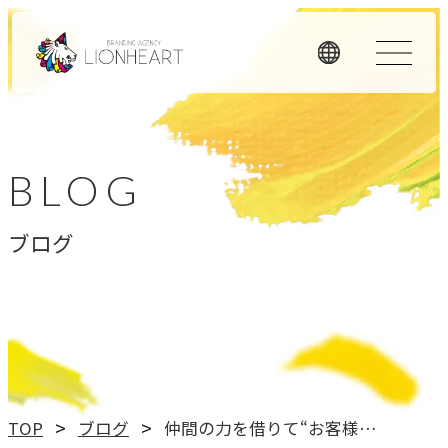
ORIGINALITY
私たちの独自性
BLOG
私たちは独自のメソッドと理念経営、そして顧客体験を重
ブログ
視したアプローチで、お客様のビジネスに価値を提供しま
す。
LHメソッド
→
真の課題を見つける型
理念経営
TOP
ブログ
仲間の力を借りて“お客様満足”を達成するための仕組みとは？
→