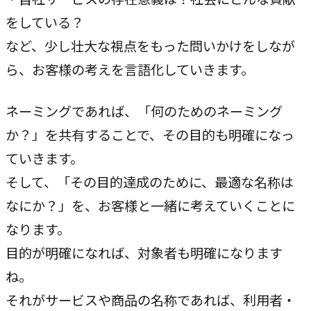
指示や修正を直感的に
をしている？
noNego
など、少し壮大な視点をもった問いかけをしなが
→
適正価格を守る仕組みに
ら、お客様の考えを言語化していきます。
スルスル解析
ネーミングであれば、「何のためのネーミング
→
Webサイト分析をAIで自動に
か？」を共有することで、その目的も明確になっ
ていきます。
VALUES
そして、「その目的達成のために、最適な名称は
大切にしていること
なにか？」を、お客様と一緒に考えていくことに
なります。
私たちのビジョン、理念、カルチャーをご紹介します。
目的が明確になれば、対象者も明確になります
ビジョン
ね。
→
それがサービスや商品の名称であれば、利用者・
目指す未来の姿