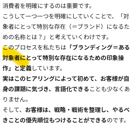
消費者を明確にするのは重要です。
私たちが​描く​理想
こうして一つ一つを明確にしていくことで、「対
→
実現したい世界観
象者にとって特別な存在（＝ブランド）になるた
理念
めの名称とは？」と考えていくわけです。
→
大切にする価値観
このプロセスを私たちは
「ブランディング＝ある
対象者にとって特別な存在になるための印象操
行動指針
作」と定義
しています。
→
実践する行動基準
実はこのヒアリングによって初めて、お客様が自
存在意義
身の課題に気づき、言語化できる
ことも少なくあ
→
未来を共創する姿勢
りません。
そして、
お客様は、戦略・戦術を整理し、やるべ
カルチャー
→
きことの優先順位もつけることができる
のです。
変化を楽しむ組織風土