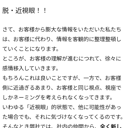
脱・近視眼！！
COMPANY
企業情報
さて、お客様から膨大な情報をいただいた私たち
ライオンハートの会社概要、歴史、そしてメンバーをご紹
は、お客様に代わり、情報を客観的に整理整頓し
介します。
ていくことになります。
会社概要
ところが、お客様の理解が進むにつれて、徐々に
→
感情移入していきます。
ライオンハートの基本情報
もちろんこれは良いことですが、一方で、お客様
LH&creatives Inc.
側に近過ぎるあまり、お客様と同じ視点、視座で
→
グループ会社（海外拠点）の紹介
しかネーミングを考えられなくなってきます。
役員紹介
いわゆる「近視眼」的状態で、他に可能性があっ
→
経営チームの紹介
た場合でも、それに気づけなくなってくるのです。
そんなとき弊社では、社内の仲間から、
全く新し