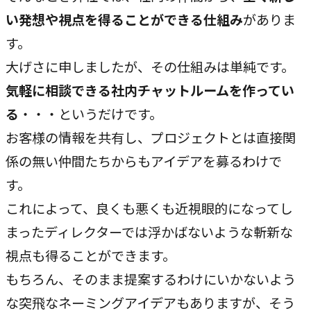
い発想や視点を得ることができる仕組み
がありま
CASE
す。
事例紹介
大げさに申しましたが、その仕組みは単純です。
気軽に相談できる社内チャットルームを作ってい
NEWS
る
・・・というだけです。
お知らせ
お客様の情報を共有し、プロジェクトとは直接関
係の無い仲間たちからもアイデアを募るわけで
す。
BLOG
これによって、良くも悪くも近視眼的になってし
ブログ
まったディレクターでは浮かばないような斬新な
視点も得ることができます。
CONTACT
もちろん、そのまま提案するわけにいかないよう
お問い合わせ
な突飛なネーミングアイデアもありますが、そう