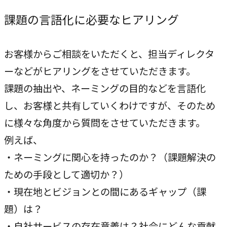
独自の問題解決手法
課題の言語化に必要なヒアリング
LHソリューション
→
幅広い解決手段
お客様からご相談をいただくと、担当ディレクタ
ーなどがヒアリングをさせていただきます。
課題の抽出や、ネーミングの目的などを言語化
PRODUCT
自社プロダクト
し、お客様と共有していくわけですが、そのため
に様々な角度から質問をさせていただきます。
独自開発のプロダクトで、お客様のビジネスをサポートし
例えば、
ます。
・ネーミングに関心を持ったのか？（課題解決の
TVable
ための手段として適切か？）
→
眠る画面をサイネージに
・現在地とビジョンとの間にあるギャップ（課
題）は？
Piquet
・自社サービスの存在意義は？社会にどんな貢献
→