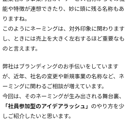
専門性で戦略をかたちにする
能や特徴が連想できたり、妙に頭に残る名称もあ
人と​組織の​価値共創支援
りますね。
→
中期経営計画から人事を設計する
このようにネーミングは、対外印象に関わります
し、ときには売上を大きく左右するほど重要なも
実行エンジン
→
のと言えます。
実行支援
弊社はブランディングのお手伝いをしています
SERVICE
が、近年、社名の変更や新規事業の名称など、ネ
サービス
ーミングに関わるご相談が増えています。
今回は、そのネーミングが生み出される舞台裏、
独自のフレームワークとソリューションで、お客様の課題
解決を支援します。
「社員参加型のアイデアラッシュ」
のやり方を少
しご紹介したいと思います。
オリジナルフレーム
ワーク
→