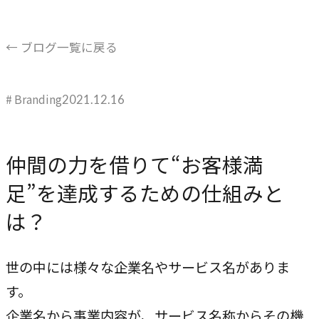
ブレない経営の判断基準
顧客体験を活かす
← ブログ一覧に戻る
→
自社の実践をサービスに
# Branding
2021.12.16
BUSINESS
事業領域
仲間の力を借りて“お客様満
ブランディングからマーケティング、組織支援、実行までを
足”を達成するための仕組みと
一貫して支援します。
は？
ブランド構築支援
→
選ばれる理由をつくる
世の中には様々な企業名やサービス名がありま
す。
マーケティング支援
企業名から事業内容が、サービス名称からその機
→