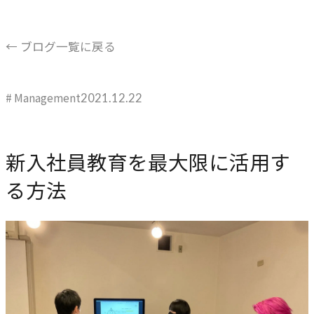
ブレない経営の判断基準
顧客体験を活かす
← ブログ一覧に戻る
→
自社の実践をサービスに
# Management
2021.12.22
BUSINESS
事業領域
新入社員教育を最大限に活用す
ブランディングからマーケティング、組織支援、実行までを
る方法
一貫して支援します。
ブランド構築支援
→
選ばれる理由をつくる
マーケティング支援
→