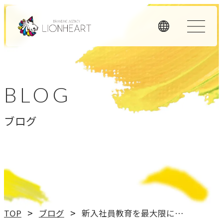
ORIGINALITY
私たちの独自性
BLOG
私たちは独自のメソッドと理念経営、そして顧客体験を重
ブログ
視したアプローチで、お客様のビジネスに価値を提供しま
す。
LHメソッド
→
真の課題を見つける型
理念経営
TOP
ブログ
新入社員教育を最大限に活用する方法
→