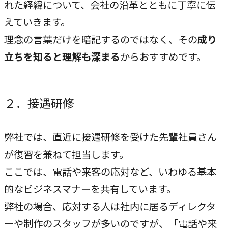
れた経緯について、会社の沿革とともに丁寧に伝
COMPANY
えていきます。
企業情報
理念の言葉だけを暗記するのではなく、その
成り
ライオンハートの会社概要、歴史、そしてメンバーをご紹
立ちを知ると理解も深まる
からおすすめです。
介します。
２．接遇研修
会社概要
→
ライオンハートの基本情報
弊社では、直近に接遇研修を受けた先輩社員さん
LH&creatives Inc.
が復習を兼ねて担当します。
→
グループ会社（海外拠点）の紹介
ここでは、電話や来客の応対など、いわゆる基本
役員紹介
的なビジネスマナーを共有しています。
→
弊社の場合、応対する人は社内に居るディレクタ
経営チームの紹介
ーや制作のスタッフが多いのですが、「電話や来