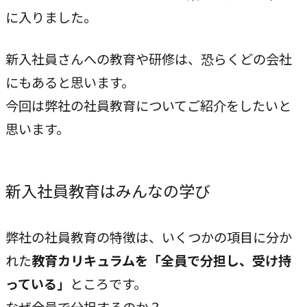
独自の問題解決手法
に入りました。
LHソリューション
→
新入社員さんへの教育や研修は、恐らくどの会社
幅広い解決手段
にもあると思います。
今回は弊社の社員教育についてご紹介をしたいと
PRODUCT
思います。
自社プロダクト
独自開発のプロダクトで、お客様のビジネスをサポートし
新入社員教育はみんなの学び
ます。
TVable
弊社の社員教育の特徴は、いくつかの項目に分か
→
眠る画面をサイネージに
れた
教育カリキュラムを「全員で分担し、受け持
っている」
ところです。
Piquet
→
なぜ全員で分担するのか？