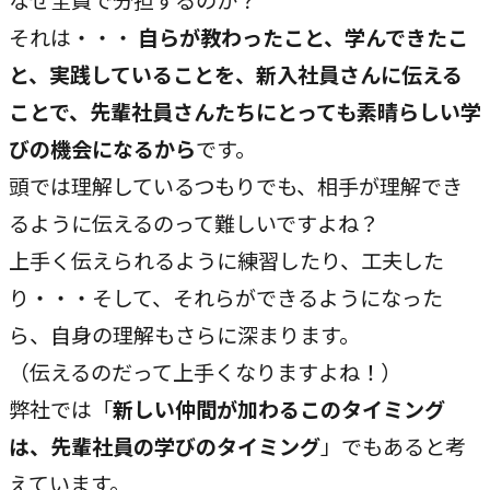
指示や修正を直感的に
それは・・・
自らが教わったこと、学んできたこ
noNego
と、実践していることを、新入社員さんに伝える
→
適正価格を守る仕組みに
ことで、先輩社員さんたちにとっても素晴らしい学
びの機会になるから
です。
スルスル解析
→
頭では理解しているつもりでも、相手が理解でき
Webサイト分析をAIで自動に
るように伝えるのって難しいですよね？
上手く伝えられるように練習したり、工夫した
VALUES
り・・・そして、それらができるようになった
大切にしていること
ら、自身の理解もさらに深まります。
私たちのビジョン、理念、カルチャーをご紹介します。
（伝えるのだって上手くなりますよね！）
弊社では「
新しい仲間が加わるこのタイミング
ビジョン
は、先輩社員の学びのタイミング
」でもあると考
→
目指す未来の姿
えています。