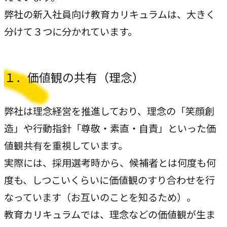
弊社の新入社員向け教育カリキュラムは、大きく
私たちが​描く​理想
→
分けて３つに分かれています。
実現したい世界観
理念
→
１．価値観の共有（理念）
大切にする価値観
行動指針
弊社は理念経営を推進しており、理念の「笑顔創
→
実践する行動基準
造」や行動指針「尊敬・素直・自責」といった価
存在意義
値観共有を重視しています。
→
未来を共創する姿勢
実際には、採用選考時から、候補者とは何度も何
度も、しつこいくらいに価値観のすり合わせを行
カルチャー
なっています（お互いのことを知るため）。
→
変化を楽しむ組織風土
教育カリキュラムでは、理念などの価値観が生ま