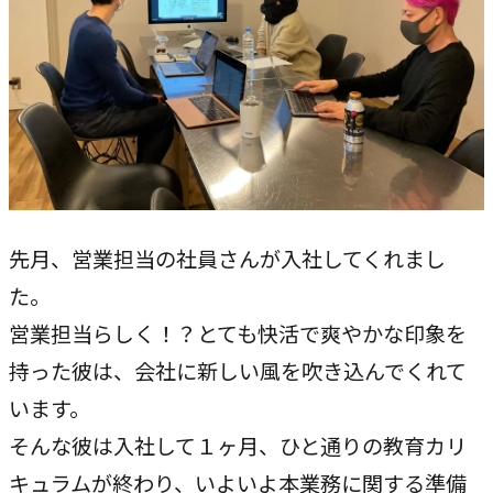
専門性で戦略をかたちにする
人と​組織の​価値共創支援
→
中期経営計画から人事を設計する
実行エンジン
→
実行支援
先月、営業担当の社員さんが入社してくれまし
SERVICE
た。
サービス
営業担当らしく！？とても快活で爽やかな印象を
独自のフレームワークとソリューションで、お客様の課題
持った彼は、会社に新しい風を吹き込んでくれて
解決を支援します。
います。
そんな彼は入社して１ヶ月、ひと通りの教育カリ
オリジナルフレーム
ワーク
キュラムが終わり、いよいよ本業務に関する準備
→