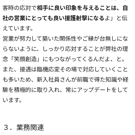
客時の応対で
相手に良い印象を与えることは、自
CASE
社の営業にとっても良い援護射撃になる
よ」と伝
事例紹介
えています。
営業が努力して築いた関係性やご縁が台無しにな
NEWS
らないように、しっかり応対することが弊社の理
お知らせ
念「笑顔創造」にもつながってくるんだよ、と。
また、接遇は臨機応変その場で対応していくこと
も多いため、新入社員さんが前職で得た知識や経
BLOG
験を積極的に取り入れ、常にアップデートをして
ブログ
います。
CONTACT
３．業務関連
お問い合わせ