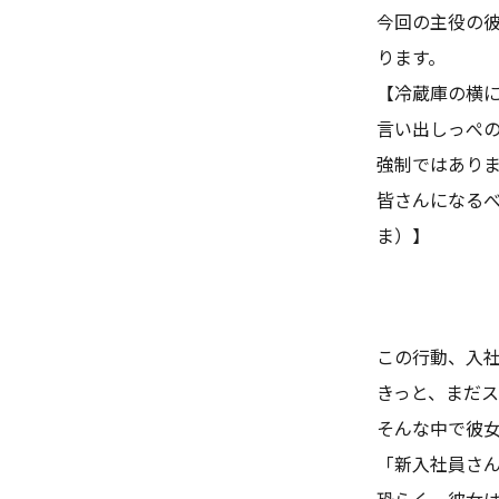
今回の主役の
ります。
【冷蔵庫の横
言い出しっぺ
強制ではあり
皆さんになる
ま）】
この行動、入
きっと、まだ
そんな中で彼
「新入社員さ
恐らく、彼女