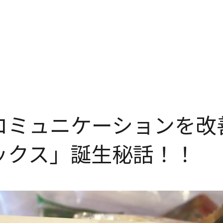
存在意義
→
カルチャー
→
未来を共創する姿勢
変化を楽しむ組織風土
コミュニケーションを改
ックス」誕生秘話！！