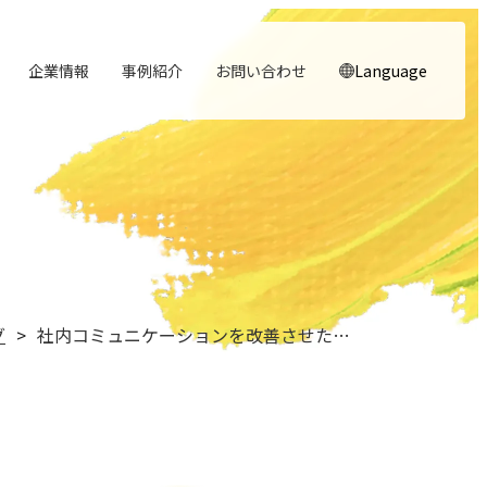
企業情報
事例紹介
お問い合わせ
Language
顧客体験を活かす
noNego
→
→
実行エンジン
スルスル解析
→
→
人と​組織の​価値共創支援
理念
役員紹介
→
→
→
行動指針
→
中期経営計画から人事を設計する
自社の実践をサービスに
適正価格を守る仕組みに
実行支援
Webサイト分析をAIで自動に
大切にする価値観
経営チームの紹介
実践する行動基準
グ
社内コミュニケーションを改善させた「お菓子ボックス」誕生秘話！！