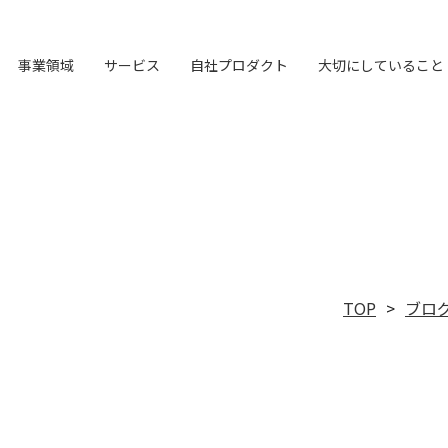
事業領域
サービス
自社プロダクト
大切にしていること
オリジナルフレーム
LHメソッド
ブランド構築支援
TVable
会社概要
→
→
→
→
マーケティング支援
LHソリューション
Piquet
LH&creatives Inc.
→
→
→
→
ビジョン
→
理念経営
私たちが​描く​理想
→
→
→
ワーク
真の課題を見つける型
選ばれる理由をつくる
眠る画面をサイネージに
ライオンハートの基本情報
専門性で戦略をかたちにする
幅広い解決手段
指示や修正を直感的に
グループ会社（海外拠点）の紹介
目指す未来の姿
ブレない経営の判断基準
実現したい世界観
TOP
ブロ
独自の問題解決手法