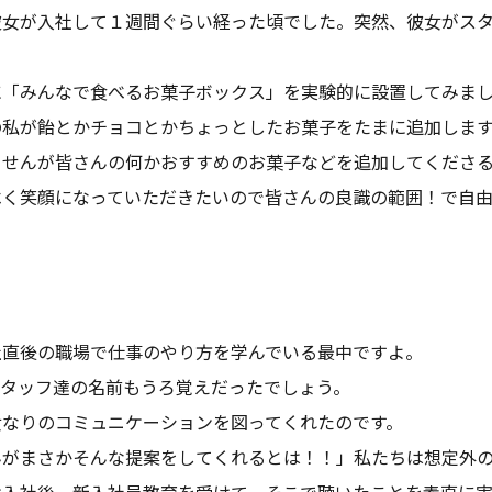
彼女が入社して１週間ぐらい経った頃でした。突然、彼女がス
に「みんなで食べるお菓子ボックス」を実験的に設置してみま
の私が飴とかチョコとかちょっとしたお菓子をたまに追加しま
ませんが皆さんの何かおすすめのお菓子などを追加してくださる
べく笑顔になっていただきたいので皆さんの良識の範囲！で自由
社直後の職場で仕事のやり方を学んでいる最中ですよ。
スタッフ達の名前もうろ覚えだったでしょう。
女なりのコミュニケーションを図ってくれたのです。
んがまさかそんな提案をしてくれるとは！！」私たちは想定外
は入社後、新入社員教育を受けて、そこで聴いたことを素直に実