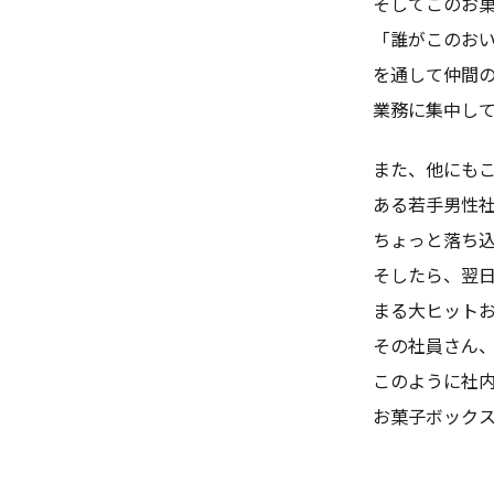
そしてこのお
「誰がこのお
を通して仲間
業務に集中し
また、他にも
ある若手男性
ちょっと落ち
そしたら、翌
まる大ヒット
その社員さん
このように社
お菓子ボック