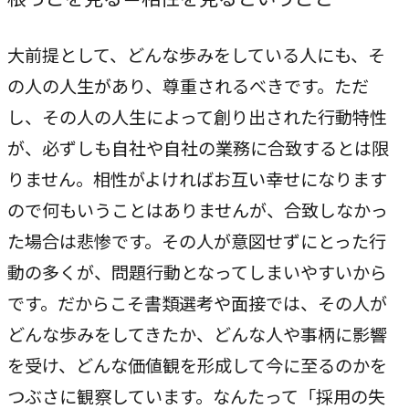
CASE
大前提として、どんな歩みをしている人にも、そ
事例紹介
の人の人生があり、尊重されるべきです。ただ
し、その人の人生によって創り出された行動特性
NEWS
が、必ずしも自社や自社の業務に合致するとは限
お知らせ
りません。相性がよければお互い幸せになります
ので何もいうことはありませんが、合致しなかっ
た場合は悲惨です。その人が意図せずにとった行
BLOG
動の多くが、問題行動となってしまいやすいから
ブログ
です。だからこそ書類選考や面接では、その人が
どんな歩みをしてきたか、どんな人や事柄に影響
CONTACT
を受け、どんな価値観を形成して今に至るのかを
お問い合わせ
つぶさに観察しています。なんたって「採用の失