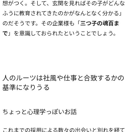
想がつく。そして、玄関を見ればその子がどんな
指示や修正を直感的に
ふうに教育されてきたのかがなんとなく分かる」
noNego
のだそうです。その企業様も「
三つ子の魂百ま
→
適正価格を守る仕組みに
で
」を意識しておられたということでしょう。
スルスル解析
→
Webサイト分析をAIで自動に
VALUES
人のルーツは社風や仕事と合致するかの
大切にしていること
基準になりうる
私たちのビジョン、理念、カルチャーをご紹介します。
ちょっと心理学っぽいお話
ビジョン
→
目指す未来の姿
これまでの採用による数々の出会いと別れを経て