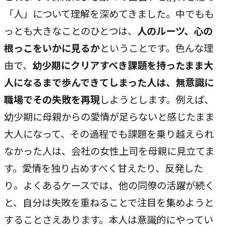
「人」について理解を深めてきました。中でもも
私たちが​描く​理想
→
っとも大きなことのひとつは、
人のルーツ、心の
実現したい世界観
根っこをいかに見るか
ということです。色んな理
理念
由で、
幼少期にクリアすべき課題を持ったまま大
→
大切にする価値観
人になるまで歩んできてしまった人は、無意識に
職場でその失敗を再現
しようとします。例えば、
行動指針
→
幼少期に母親からの愛情が足らないと感じたまま
実践する行動基準
大人になって、その過程でも課題を乗り越えられ
存在意義
なかった人は、会社の女性上司を母親に見立てま
→
未来を共創する姿勢
す。愛情を独り占めすべく甘えたり、反発した
カルチャー
り。よくあるケースでは、他の同僚の活躍が続く
→
と、自分は失敗を重ねることで注目を集めようと
変化を楽しむ組織風土
することさえあります。本人は意識的にやってい