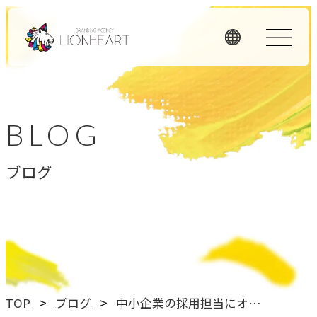
ORIGINALITY
私たちの独自性
BLOG
私たちは独自のメソッドと理念経営、そして顧客体験を重
ブログ
視したアプローチで、お客様のビジネスに価値を提供しま
す。
LHメソッド
→
真の課題を見つける型
理念経営
TOP
ブログ
中小企業の採用担当にオススメ：面接で人の”心の根っこ”を見ること
→