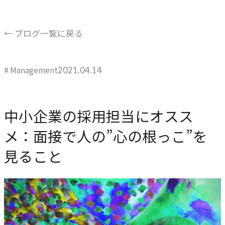
ブレない経営の判断基準
顧客体験を活かす
← ブログ一覧に戻る
→
自社の実践をサービスに
# Management
2021.04.14
BUSINESS
事業領域
中小企業の採用担当にオスス
ブランディングからマーケティング、組織支援、実行までを
メ：面接で人の”心の根っこ”を
一貫して支援します。
見ること
ブランド構築支援
→
選ばれる理由をつくる
マーケティング支援
→