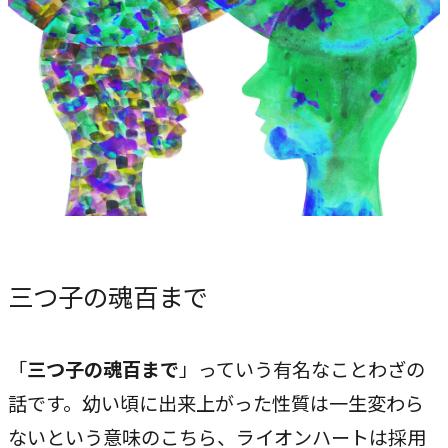
専門性で戦略をかたちにする
人と​組織の​価値共創支援
→
中期経営計画から人事を設計する
実行エンジン
→
実行支援
SERVICE
サービス
三つ子の魂百まで
独自のフレームワークとソリューションで、お客様の課題
解決を支援します。
「
三つ子の魂百まで
」っていう有名なことわざの
話です。幼い頃に出来上がった性質は一生変わら
オリジナルフレーム
ワーク
ないという意味のこちら、ライオンハートは採用
→