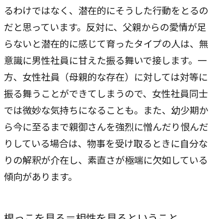
るわけではなく、潜在的にそうした行動をとるの
COMPANY
だと思っています。反対に、父親からの愛情が足
企業情報
らないと潜在的に感じて育ったタイプの人は、無
ライオンハートの会社概要、歴史、そしてメンバーをご紹
意識に男性社員に甘えた振る舞いで接します。一
介します。
方、女性社員（母親的な存在）に対しては対等に
振る舞うことができてしまうので、女性社員同士
会社概要
→
では微妙な気持ちになることも。また、幼少期か
ライオンハートの基本情報
ら今に至るまで親御さんを強烈に憎んだり恨んだ
LH&creatives Inc.
りしている場合は、物事を受け取るときに自分な
→
グループ会社（海外拠点）の紹介
りの解釈が介在し、素直さが極端に欠如している
傾向があります。
役員紹介
→
経営チームの紹介
根っこを見る＝相性を見るということ