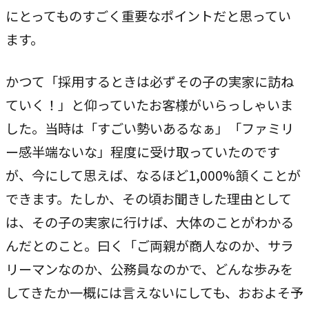
独自の問題解決手法
にとってものすごく重要なポイントだと思ってい
LHソリューション
ます。
→
幅広い解決手段
かつて「採用するときは必ずその子の実家に訪ね
ていく！」と仰っていたお客様がいらっしゃいま
PRODUCT
した。当時は「すごい勢いあるなぁ」「ファミリ
自社プロダクト
ー感半端ないな」程度に受け取っていたのです
独自開発のプロダクトで、お客様のビジネスをサポートし
が、今にして思えば、なるほど1,000%頷くことが
ます。
できます。たしか、その頃お聞きした理由として
は、その子の実家に行けば、大体のことがわかる
TVable
んだとのこと。曰く「ご両親が商人なのか、サラ
→
眠る画面をサイネージに
リーマンなのか、公務員なのかで、どんな歩みを
Piquet
してきたか一概には言えないにしても、おおよそ予
→