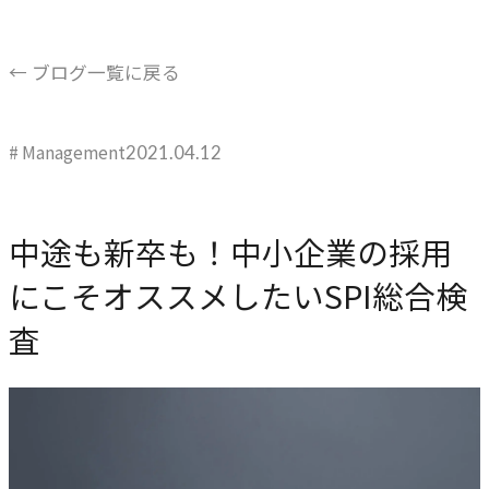
ブレない経営の判断基準
顧客体験を活かす
← ブログ一覧に戻る
→
自社の実践をサービスに
# Management
2021.04.12
BUSINESS
事業領域
中途も新卒も！中小企業の採用
ブランディングからマーケティング、組織支援、実行までを
にこそオススメしたいSPI総合検
一貫して支援します。
査
ブランド構築支援
→
選ばれる理由をつくる
マーケティング支援
→