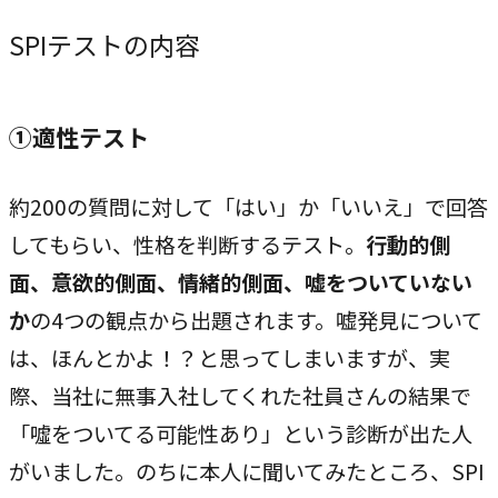
指示や修正を直感的に
SPI
テストの内容
noNego
→
適正価格を守る仕組みに
①適性テスト
スルスル解析
→
Webサイト分析をAIで自動に
約200の質問に対して「はい」か「いいえ」で回答
してもらい、性格を判断するテスト。
行動的側
面、意欲的側面、情緒的側面、嘘をついていない
VALUES
か
の4つの観点から出題されます。嘘発見について
大切にしていること
は、ほんとかよ！？と思ってしまいますが、実
私たちのビジョン、理念、カルチャーをご紹介します。
際、当社に無事入社してくれた社員さんの結果で
「噓をついてる可能性あり」という診断が出た人
ビジョン
→
がいました。のちに本人に聞いてみたところ、SPI
目指す未来の姿