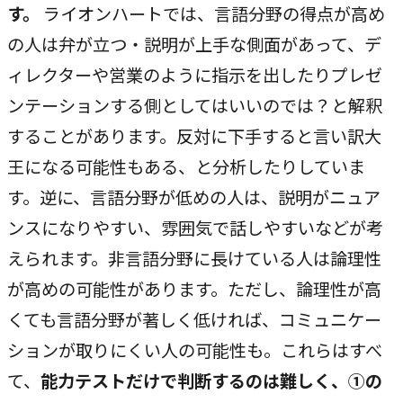
す。
ライオンハートでは、言語分野の得点が高め
COMPANY
の人は弁が立つ・説明が上手な側面があって、デ
企業情報
ィレクターや営業のように指示を出したりプレゼ
ライオンハートの会社概要、歴史、そしてメンバーをご紹
ンテーションする側としてはいいのでは？と解釈
介します。
することがあります。反対に下手すると言い訳大
王になる可能性もある、と分析したりしていま
会社概要
す。逆に、言語分野が低めの人は、説明がニュア
→
ライオンハートの基本情報
ンスになりやすい、雰囲気で話しやすいなどが考
LH&creatives Inc.
えられます。非言語分野に長けている人は論理性
→
が高めの可能性があります。ただし、論理性が高
グループ会社（海外拠点）の紹介
くても言語分野が著しく低ければ、コミュニケー
役員紹介
ションが取りにくい人の可能性も。これらはすべ
→
経営チームの紹介
て、
能力テストだけで判断するのは難しく、①の