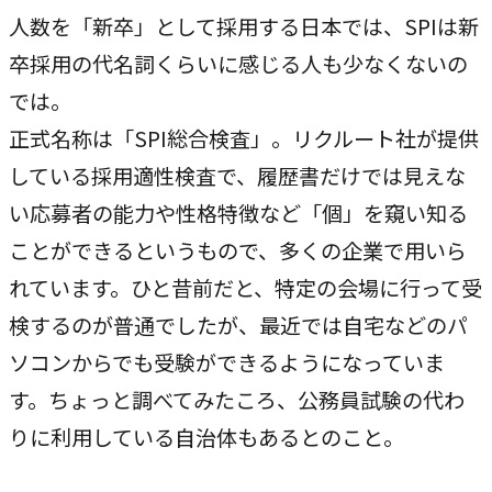
独自の問題解決手法
人数を「新卒」として採用する日本では、SPIは新
LHソリューション
卒採用の代名詞くらいに感じる人も少なくないの
→
では。
幅広い解決手段
正式名称は「SPI総合検査」。リクルート社が提供
している採用適性検査で、履歴書だけでは見えな
PRODUCT
い応募者の能力や性格特徴など「個」を窺い知る
自社プロダクト
ことができるというもので、多くの企業で用いら
独自開発のプロダクトで、お客様のビジネスをサポートし
れています。ひと昔前だと、特定の会場に行って受
ます。
検するのが普通でしたが、最近では自宅などのパ
ソコンからでも受験ができるようになっていま
TVable
→
す。ちょっと調べてみたころ、公務員試験の代わ
眠る画面をサイネージに
りに利用している自治体もあるとのこと。
Piquet
→