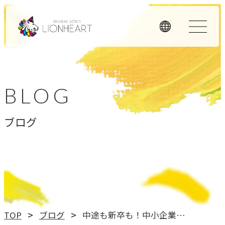
ORIGINALITY
私たちの独自性
BLOG
私たちは独自のメソッドと理念経営、そして顧客体験を重
ブログ
視したアプローチで、お客様のビジネスに価値を提供しま
す。
LHメソッド
→
真の課題を見つける型
理念経営
TOP
ブログ
中途も新卒も！中小企業の採用にこそオススメしたいSPI総合検査
→