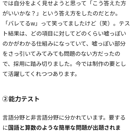
では自分をよく見せようと思って「こう答えた方
私たちが​描く​理想
がいいかな？」という答え方をしたのだとか。
→
実現したい世界観
「バレてるw」って笑ってましたけど（笑）。テス
ト結果は、どの項目に対してどのくらい嘘っぽい
理念
→
のかがわかる仕組みになっていて、嘘っぽい部分
大切にする価値観
をさっ引いてみてみても問題のない方だったの
行動指針
で、採用に踏み切りました。今では制作の要とし
→
実践する行動基準
て活躍してくれつつあります。
存在意義
→
未来を共創する姿勢
②能力テスト
カルチャー
→
言語分野と非言語分野に分かれています。要する
変化を楽しむ組織風土
に
国語と算数のような簡単な問題が出題されま