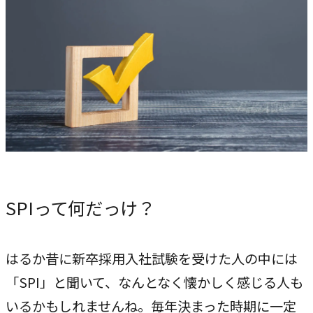
専門性で戦略をかたちにする
人と​組織の​価値共創支援
→
中期経営計画から人事を設計する
実行エンジン
→
実行支援
SERVICE
サービス
SPIって何だっけ？
独自のフレームワークとソリューションで、お客様の課題
解決を支援します。
はるか昔に新卒採用入社試験を受けた人の中には
「SPI」と聞いて、なんとなく懐かしく感じる人も
オリジナルフレーム
ワーク
いるかもしれませんね。毎年決まった時期に一定
→