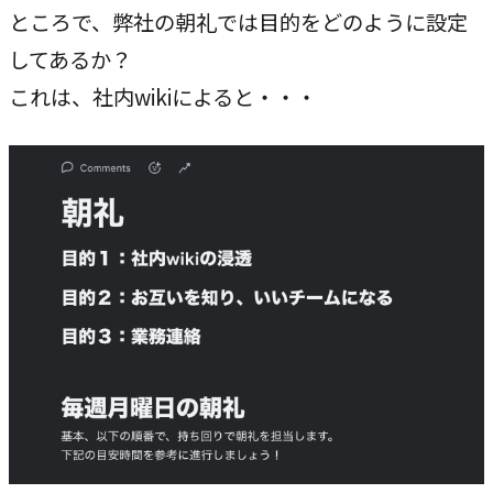
ところで、弊社の朝礼では目的をどのように設定
私たちが​描く​理想
してあるか？
→
実現したい世界観
これは、社内wikiによると・・・
理念
→
大切にする価値観
行動指針
→
実践する行動基準
存在意義
→
未来を共創する姿勢
カルチャー
→
変化を楽しむ組織風土