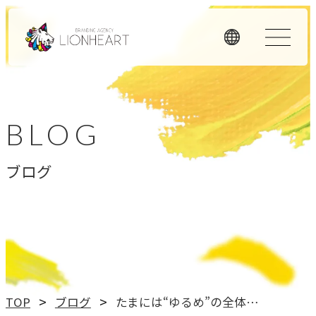
ORIGINALITY
私たちの独自性
BLOG
私たちは独自のメソッドと理念経営、そして顧客体験を重
ブログ
視したアプローチで、お客様のビジネスに価値を提供しま
す。
LHメソッド
→
真の課題を見つける型
理念経営
TOP
ブログ
たまには“ゆるめ”の全体朝礼を
→