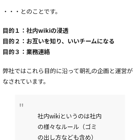
・・・とのことです。
COMPANY
企業情報
目的１：社内wikiの浸透
ライオンハートの会社概要、歴史、そしてメンバーをご紹
目的２：お互いを知り、いいチームになる
介します。
目的３：業務連絡
会社概要
→
弊社ではこれら目的に沿って朝礼の企画と運営が
ライオンハートの基本情報
なされています。
LH&creatives Inc.
→
グループ会社（海外拠点）の紹介
役員紹介
社内wikiというのは社内
→
の様々なルール（ゴミ
経営チームの紹介
の出し方なども含め）