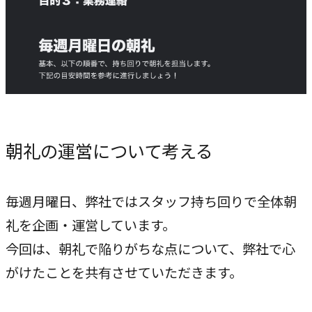
専門性で戦略をかたちにする
人と​組織の​価値共創支援
→
中期経営計画から人事を設計する
実行エンジン
→
実行支援
朝礼の運営について考える
SERVICE
サービス
毎週月曜日、弊社ではスタッフ持ち回りで全体朝
礼を企画・運営しています。
独自のフレームワークとソリューションで、お客様の課題
今回は、朝礼で陥りがちな点について、弊社で心
解決を支援します。
がけたことを共有させていただきます。
オリジナルフレーム
ワーク
→