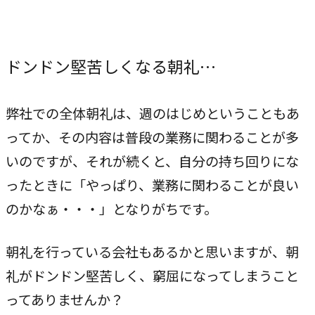
独自の問題解決手法
LHソリューション
→
ドンドン堅苦しくなる朝礼…
幅広い解決手段
弊社での全体朝礼は、週のはじめということもあ
PRODUCT
ってか、その内容は普段の業務に関わることが多
自社プロダクト
いのですが、それが続くと、自分の持ち回りにな
独自開発のプロダクトで、お客様のビジネスをサポートし
ったときに「やっぱり、業務に関わることが良い
ます。
のかなぁ・・・」となりがちです。
TVable
朝礼を行っている会社もあるかと思いますが、朝
→
眠る画面をサイネージに
礼がドンドン堅苦しく、窮屈になってしまうこと
Piquet
ってありませんか？
→