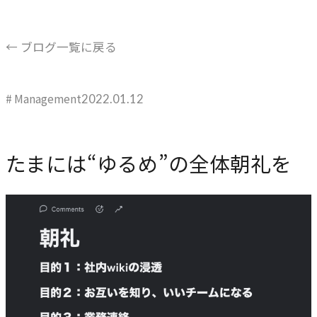
ブレない経営の判断基準
顧客体験を活かす
← ブログ一覧に戻る
→
自社の実践をサービスに
# Management
2022.01.12
BUSINESS
事業領域
たまには“ゆるめ”の全体朝礼を
ブランディングからマーケティング、組織支援、実行までを
一貫して支援します。
ブランド構築支援
→
選ばれる理由をつくる
マーケティング支援
→