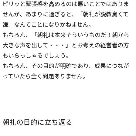
ピリッと緊張感を高めるのは悪いことではありま
指示や修正を直感的に
せんが、あまりに過ぎると、「朝礼が説教臭くて
noNego
嫌」なんてことになりかねません。
→
適正価格を守る仕組みに
もちろん、「朝礼は本来そういうものだ！朝から
スルスル解析
大きな声を出して・・・」とお考えの経営者の方
→
Webサイト分析をAIで自動に
もいらっしゃるでしょう。
もちろん、その目的が明確であり、成果につなが
っていたら全く問題ありません。
VALUES
大切にしていること
私たちのビジョン、理念、カルチャーをご紹介します。
ビジョン
朝礼の目的に立ち返る
→
目指す未来の姿