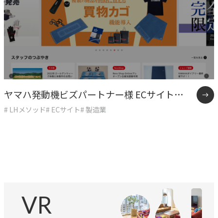
専門性で戦略をかたちにする
人と​組織の​価値共創支援
→
中期経営計画から人事を設計する
実行エンジン
→
実行支援
ヤマハ発動機ビズパートナー様 ECサイト
# LHメソッド
# ECサイト
# 製造業
「Revs Shop Online」制作事例
SERVICE
サービス
独自のフレームワークとソリューションで、お客様の課題
解決を支援します。
VR
オリジナルフレーム
ワーク
→