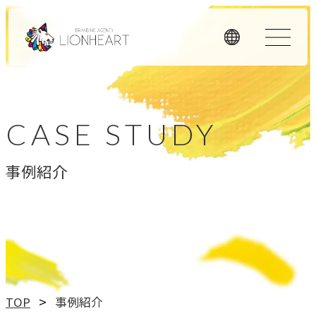
ORIGINALITY
私たちの独自性
CASE STUDY
私たちは独自のメソッドと理念経営、そして顧客体験を重
事例紹介
視したアプローチで、お客様のビジネスに価値を提供しま
す。
LHメソッド
→
真の課題を見つける型
理念経営
TOP
事例紹介
→