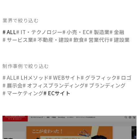
ブレない経営の判断基準
顧客体験を活かす
業界で絞り込む
→
自社の実践をサービスに
# ALL
# IT・テクノロジー
# 小売・EC
# 製造業
# 金融
# サービス業
# 不動産・建設
# 飲食
# 営業代行
# 建設業
BUSINESS
事業領域
制作事例で絞り込む
ブランディングからマーケティング、組織支援、実行までを
# ALL
# LHメソッド
# WEBサイト
# グラフィック
# ロゴ
一貫して支援します。
# 展示会
# オフィスブランディング
# ブランディング
# マーケティング
# ECサイト
ブランド構築支援
→
選ばれる理由をつくる
マーケティング支援
→