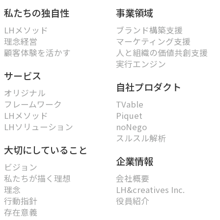
指示や修正を直感的に
私たちの独自性
事業領域
noNego
LHメソッド
ブランド構築支援
→
理念経営
マーケティング支援
適正価格を守る仕組みに
顧客体験を活かす
人と組織の価値共創支援
実行エンジン
スルスル解析
サービス
→
自社プロダクト
Webサイト分析をAIで自動に
オリジナル
フレームワーク
TVable
LHメソッド
Piquet
VALUES
LHソリューション
noNego
スルスル解析
大切にしていること
大切にしていること
企業情報
私たちのビジョン、理念、カルチャーをご紹介します。
ビジョン
私たちが描く理想
会社概要
理念
LH&creatives Inc.
ビジョン
行動指針
役員紹介
→
目指す未来の姿
存在意義