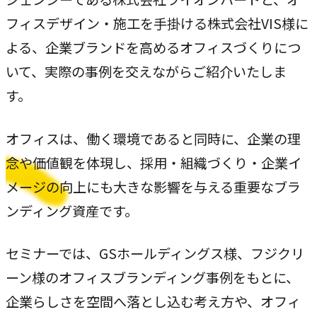
専門性で戦略をかたちにする
フィスデザイン・施工を手掛ける株式会社VIS様に
人と​組織の​価値共創支援
よる、企業ブランドを高めるオフィスづくりにつ
→
中期経営計画から人事を設計する
いて、実際の事例を交えながらご紹介いたしま
す。
実行エンジン
→
実行支援
オフィスは、働く環境であると同時に、企業の理
念や価値観を体現し、採用・組織づくり・企業イ
SERVICE
メージの向上にも大きな影響を与える重要なブラ
サービス
ンディング資産です。
独自のフレームワークとソリューションで、お客様の課題
セミナーでは、GSホールディングス様、フジクリ
解決を支援します。
ーン様のオフィスブランディング事例をもとに、
オリジナルフレーム
ワーク
企業らしさを空間へ落とし込む考え方や、オフィ
→