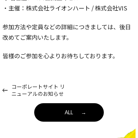
指示や修正を直感的に
・主催：株式会社ライオンハート / 株式会社VIS
noNego
→
参加方法や定員などの詳細につきましては、後日
適正価格を守る仕組みに
改めてご案内いたします。
スルスル解析
→
Webサイト分析をAIで自動に
皆様のご参加を心よりお待ちしております。
VALUES
コーポレートサイト リ
大切にしていること
ニューアルのお知らせ
私たちのビジョン、理念、カルチャーをご紹介します。
ALL
→
ビジョン
→
目指す未来の姿