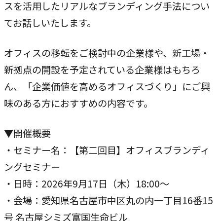
独自の問題解決手法
スを活用したリアルなブランディング手法につい
てお話しいたします。
LHソリューション
→
幅広い解決手段
オフィスの移転をご検討中の企業様や、新工場・
新拠点の開設を予定されている企業様はもちろ
PRODUCT
ん、「企業価値を高めるオフィスづくり」にご興
自社プロダクト
味のある方におすすめの内容です。
独自開発のプロダクトで、お客様のビジネスをサポートし
▼開催概要
ます。
・セミナー名：【第二回目】オフィスブランディ
ングセミナー
TVable
→
・日時：2026年9月17日（木）18:00～
眠る画面をサイネージに
・会場：愛知県名古屋市中区丸の内一丁目16番15
Piquet
号 名古屋シミズ富国生命ビル
→