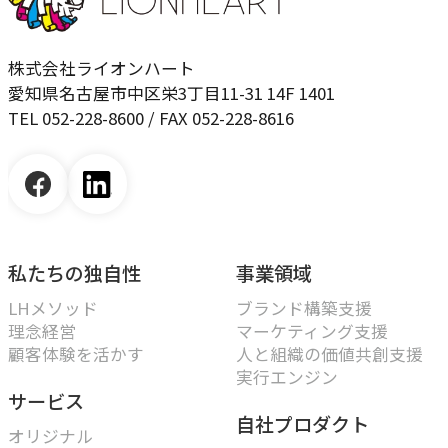
COMPANY
企業情報
株式会社ライオンハート
愛知県名古屋市中区栄3丁目11-31 14F 1401
ライオンハートの会社概要、歴史、そしてメンバーをご紹
TEL 052-228-8600 / FAX 052-228-8616
介します。
会社概要
→
ライオンハートの基本情報
私たちの独自性
事業領域
LH&creatives Inc.
→
LHメソッド
ブランド構築支援
グループ会社（海外拠点）の紹介
理念経営
マーケティング支援
顧客体験を活かす
人と組織の価値共創支援
役員紹介
実行エンジン
→
サービス
経営チームの紹介
自社プロダクト
オリジナル