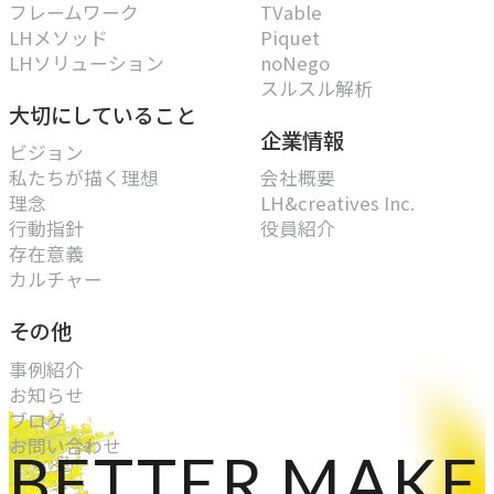
フレームワーク
TVable
LHメソッド
Piquet
CASE
LHソリューション
noNego
事例紹介
スルスル解析
大切にしていること
企業情報
ビジョン
NEWS
私たちが描く理想
会社概要
理念
LH&creatives Inc.
お知らせ
行動指針
役員紹介
存在意義
カルチャー
BLOG
その他
ブログ
事例紹介
お知らせ
ブログ
CONTACT
お問い合わせ
ETTER MAKE 
お問い合わせ