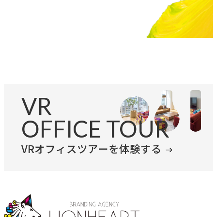
私たちが​描く​理想
→
実現したい世界観
理念
→
大切にする価値観
行動指針
VR
→
実践する行動基準
OFFICE TOUR
存在意義
VRオフィスツアーを体験する
→
未来を共創する姿勢
カルチャー
→
変化を楽しむ組織風土