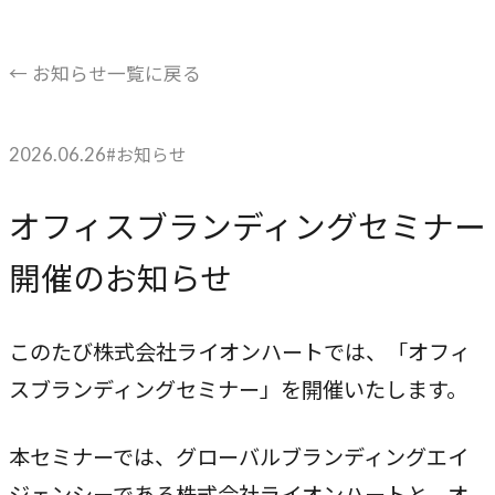
ブレない経営の判断基準
顧客体験を活かす
← お知らせ一覧に戻る
→
自社の実践をサービスに
#お知らせ
2026.06.26
BUSINESS
オフィスブランディングセミナー
事業領域
開催のお知らせ
ブランディングからマーケティング、組織支援、実行までを
一貫して支援します。
このたび株式会社ライオンハートでは、「オフィ
ブランド構築支援
スブランディングセミナー」を開催いたします。
→
選ばれる理由をつくる
本セミナーでは、グローバルブランディングエイ
マーケティング支援
→
ジェンシーである株式会社ライオンハートと、オ