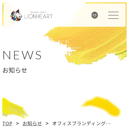
ORIGINALITY
私たちの独自性
NEWS
私たちは独自のメソッドと理念経営、そして顧客体験を重
お知らせ
視したアプローチで、お客様のビジネスに価値を提供しま
す。
LHメソッド
→
真の課題を見つける型
理念経営
TOP
お知らせ
オフィスブランディングセミナー開催のお知らせ
→