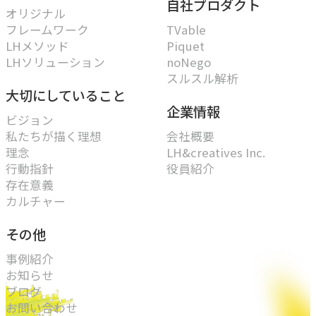
自社プロダクト
指示や修正を直感的に
オリジナル
フレームワーク
TVable
noNego
LHメソッド
Piquet
→
LHソリューション
noNego
適正価格を守る仕組みに
スルスル解析
大切にしていること
スルスル解析
企業情報
→
ビジョン
Webサイト分析をAIで自動に
私たちが描く理想
会社概要
理念
LH&creatives Inc.
行動指針
役員紹介
VALUES
存在意義
カルチャー
大切にしていること
その他
私たちのビジョン、理念、カルチャーをご紹介します。
事例紹介
お知らせ
ビジョン
ブログ
→
目指す未来の姿
お問い合わせ