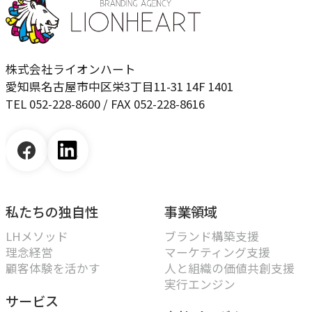
独自の問題解決手法
LHソリューション
→
幅広い解決手段
株式会社ライオンハート
愛知県名古屋市中区栄3丁目11-31 14F 1401
TEL 052-228-8600 / FAX 052-228-8616
PRODUCT
自社プロダクト
独自開発のプロダクトで、お客様のビジネスをサポートし
ます。
私たちの独自性
事業領域
TVable
LHメソッド
ブランド構築支援
→
理念経営
マーケティング支援
眠る画面をサイネージに
顧客体験を活かす
人と組織の価値共創支援
実行エンジン
Piquet
サービス
→