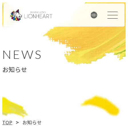
ORIGINALITY
私たちの独自性
NEWS
私たちは独自のメソッドと理念経営、そして顧客体験を重
お知らせ
視したアプローチで、お客様のビジネスに価値を提供しま
す。
LHメソッド
→
真の課題を見つける型
理念経営
TOP
お知らせ
→