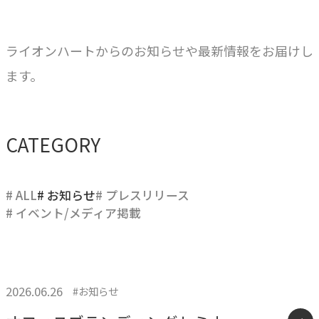
ブレない経営の判断基準
顧客体験を活かす
ライオンハートからのお知らせや最新情報をお届けし
→
自社の実践をサービスに
ます。
BUSINESS
CATEGORY
事業領域
ブランディングからマーケティング、組織支援、実行までを
一貫して支援します。
# ALL
# お知らせ
# プレスリリース
# イベント/メディア掲載
ブランド構築支援
→
選ばれる理由をつくる
2026.06.26
#お知らせ
マーケティング支援
→