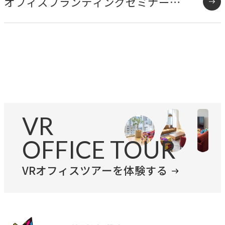
オフィスブランディングセミナー開
専門性で戦略をかたちにする
催のお知らせ
人と​組織の​価値共創支援
→
中期経営計画から人事を設計する
実行エンジン
→
実行支援
VR
SERVICE
OFFICE TOUR
サービス
独自のフレームワークとソリューションで、お客様の課題
VRオフィスツアーを体験する
解決を支援します。
オリジナルフレーム
ワーク
→