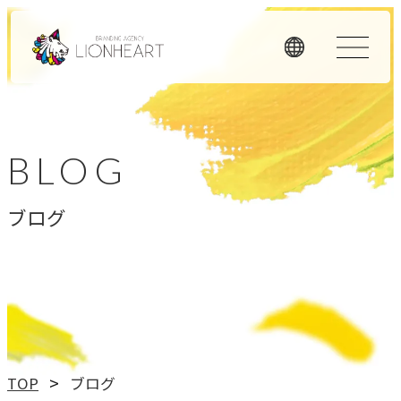
ORIGINALITY
私たちの独自性
BLOG
私たちは独自のメソッドと理念経営、そして顧客体験を重
ブログ
視したアプローチで、お客様のビジネスに価値を提供しま
す。
LHメソッド
→
真の課題を見つける型
理念経営
TOP
ブログ
→