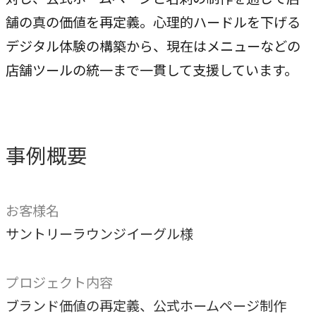
専門性で戦略をかたちにする
舗の真の価値を再定義。心理的ハードルを下げる
人と​組織の​価値共創支援
デジタル体験の構築から、現在はメニューなどの
→
中期経営計画から人事を設計する
店舗ツールの統一まで一貫して支援しています。
実行エンジン
→
実行支援
事例概要
SERVICE
サービス
お客様名
独自のフレームワークとソリューションで、お客様の課題
サントリーラウンジイーグル様
解決を支援します。
プロジェクト内容
オリジナルフレーム
ワーク
ブランド価値の再定義、公式ホームページ制作
→