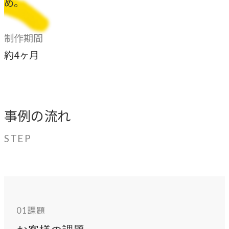
め。
指示や修正を直感的に
noNego
制作期間
→
適正価格を守る仕組みに
約4ヶ月
スルスル解析
→
Webサイト分析をAIで自動に
事例の流れ
VALUES
STEP
大切にしていること
私たちのビジョン、理念、カルチャーをご紹介します。
ビジョン
課題
01
→
目指す未来の姿