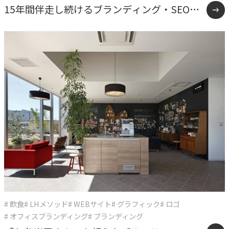
15年間伴走し続けるブランディング・SEO戦
略支援事例
# 飲食
# LHメソッド
# WEBサイト
# グラフィック
# ロゴ
# オフィスブランディング
# ブランディング