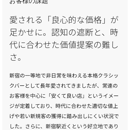
お客様の課題
私たちが​描く​理想
→
愛される「良心的な価格」が
実現したい世界観
足かせに。認知の遮断と、時
理念
→
代に合わせた価値提案の難し
大切にする価値観
さ。
行動指針
→
実践する行動基準
新宿の一等地で非日常を味わえる本格クラシッ
存在意義
クバーとして長年愛されてきましたが、常連の
→
未来を共創する姿勢
お客様を中心に「安くて良い店」というイメー
ジが定着しており、時代に合わせた適切な値上
カルチャー
→
げや若い新規客の獲得に踏み出しにくい状況で
変化を楽しむ組織風土
した。さらに、新宿駅近くという好立地であり