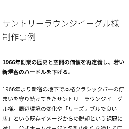
ブレない経営の判断基準
顧客体験を活かす
サントリーラウンジイーグル様
→
自社の実践をサービスに
制作事例
BUSINESS
事業領域
1966年創業の歴史と空間の価値を再定義し、若い
ブランディングからマーケティング、組織支援、実行までを
新規客のハードルを下げる。
一貫して支援します。
1966年より新宿の地下で本格クラシックバーの佇
ブランド構築支援
まいを守り続けてきたサントリーラウンジイーグ
→
選ばれる理由をつくる
ル様。周辺環境の変化や「リーズナブルで良い
店」という既存イメージからの脱却という課題に
マーケティング支援
→
対し、公式ホームページと名刺の制作を通じて店