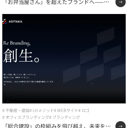
「お弁当屋さん」を超えたブランドへ——オ
ーケーズデリカ10年間の企業変革
# 不動産・建設
# LHメソッド
# WEBサイト
# ロゴ
# オフィスブランディング
# ブランディング
「総合建設」の枠組みを飛び越え、未来をデ