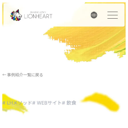
ORIGINALITY
私たちの独自性
私たちは独自のメソッドと理念経営、そして顧客体験を重
視したアプローチで、お客様のビジネスに価値を提供しま
← 事例紹介一覧に戻る
す。
LHメソッド
→
# LHメソッド
# WEBサイト
# 飲食
真の課題を見つける型
理念経営
→