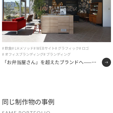
# 飲食
# LHメソッド
# WEBサイト
# グラフィック
# ロゴ
# オフィスブランディング
# ブランディング
「お弁当屋さん」を超えたブランドへ——オ
ーケーズデリカ10年間の企業変革
同じ制作物の事例
SAME PORTFOLIO