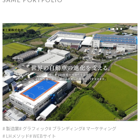
# 製造業
# グラフィック
# ブランディング
# マーケティング
# LHメソッド
# WEBサイト