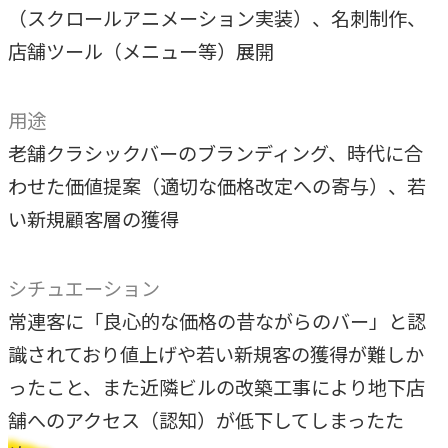
独自の問題解決手法
（スクロールアニメーション実装）、名刺制作、
店舗ツール（メニュー等）展開
LHソリューション
→
幅広い解決手段
用途
老舗クラシックバーのブランディング、時代に合
PRODUCT
わせた価値提案（適切な価格改定への寄与）、若
自社プロダクト
い新規顧客層の獲得
独自開発のプロダクトで、お客様のビジネスをサポートし
ます。
シチュエーション
常連客に「良心的な価格の昔ながらのバー」と認
TVable
識されており値上げや若い新規客の獲得が難しか
→
眠る画面をサイネージに
ったこと、また近隣ビルの改築工事により地下店
舗へのアクセス（認知）が低下してしまったた
Piquet
→