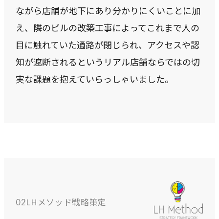
ながら店舗が地下にあり分かりにくいことに加
COMPANY
え、隣のビルの改築工事によってこれまで人の
企業情報
目に触れていた通路が閉じられ、アクセスや認
ライオンハートの会社概要、歴史、そしてメンバーをご紹
知が遮断されるというリアル店舗ならではの切
介します。
実な課題を抱えていらっしゃいました。
会社概要
→
ライオンハートの基本情報
LH&creatives Inc.
→
グループ会社（海外拠点）の紹介
役員紹介
→
経営チームの紹介
LHメソッド戦略策定
02