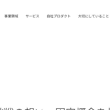
事業領域
サービス
自社プロダクト
大切にしていること
オリジナルフレーム
LHメソッド
ブランド構築支援
TVable
会社概要
→
→
→
→
マーケティング支援
LHソリューション
Piquet
LH&creatives Inc.
→
→
→
→
ビジョン
→
理念経営
私たちが​描く​理想
→
→
→
ワーク
真の課題を見つける型
選ばれる理由をつくる
眠る画面をサイネージに
ライオンハートの基本情報
専門性で戦略をかたちにする
幅広い解決手段
指示や修正を直感的に
グループ会社（海外拠点）の紹介
目指す未来の姿
ブレない経営の判断基準
実現したい世界観
独自の問題解決手法