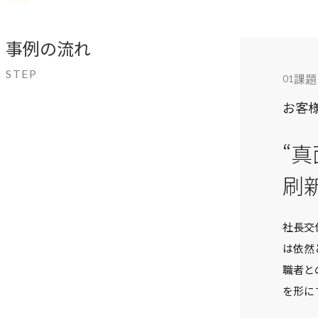
事例の流れ
STEP
課題
01
お客
“
刷
社長交
は依然
職者と
を形に