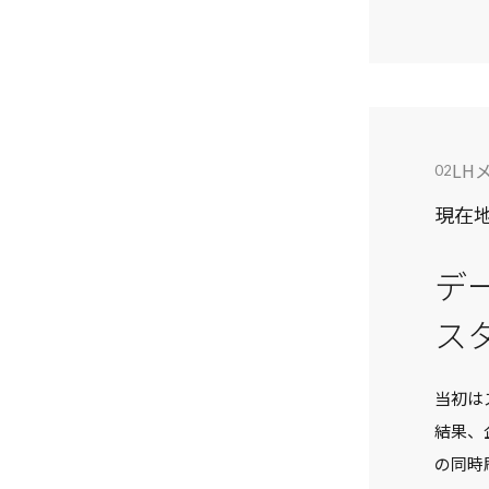
LH
02
現在
デ
ス
当初は
結果、
の同時