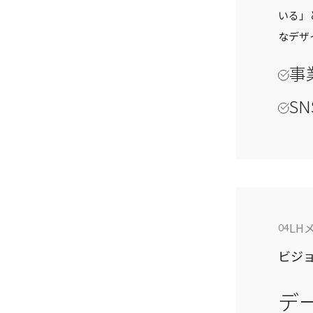
いる」
なデザ
事
S
LH
04
ビジ
デ