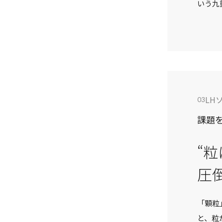
いう九
LH
03
課題
“
圧
「顆粒
と、粒