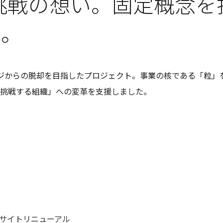
挑戦の想い。固定概念を
存在意義
→
カルチャー
→
未来を共創する姿勢
変化を楽しむ組織風土
戦。
ジからの脱却を目指したプロジェクト。事業の核である「粒」
挑戦する組織」への変革を支援しました。
サイトリニューアル