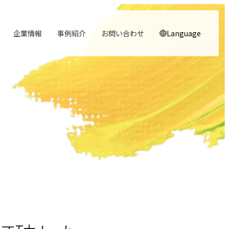
企業情報
事例紹介
お問い合わせ
Language
顧客体験を活かす
noNego
→
→
実行エンジン
スルスル解析
→
→
人と​組織の​価値共創支援
理念
役員紹介
→
→
→
行動指針
→
中期経営計画から人事を設計する
自社の実践をサービスに
適正価格を守る仕組みに
実行支援
Webサイト分析をAIで自動に
大切にする価値観
経営チームの紹介
実践する行動基準