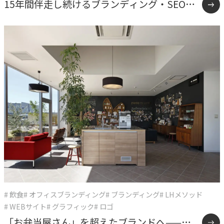
15年間伴走し続けるブランディング・SEO戦
略支援事例
# 飲食
# オフィスブランディング
# ブランディング
# LHメソッド
# WEBサイト
# グラフィック
# ロゴ
「お弁当屋さん」を超えたブランドへ——オ