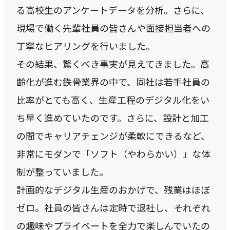
る高校生のアンケートデータを分析。さらに、
CASE
現場で働く先輩社員の皆さんや面接担当者への
事例紹介
丁寧なヒアリングを行いました。
その結果、驚くべき事実が見えてきました。高
NEWS
齢化が進む鉄骨業界の中で、同社は若手社員の
お知らせ
比率がとても高く、生産工程のデジタル化をい
ち早く進めていたのです。さらに、設計と加工
の間でキャリアチェンジが柔軟にできるなど、
BLOG
非常にモダンで「ソフト（やわらかい）」な体
ブログ
制が整っていました。
計画的なデジタル生産のおかげで、残業はほぼ
CONTACT
ゼロ。社員の皆さんは定時で退社し、それぞれ
お問い合わせ
の趣味やプライベートを全力で楽しんでいたの