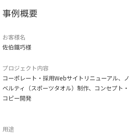
専門性で戦略をかたちにする
事例概要
人と​組織の​価値共創支援
→
中期経営計画から人事を設計する
お客様名
実行エンジン
佐伯鐵巧様
→
実行支援
プロジェクト内容
SERVICE
コーポレート・採用Webサイトリニューアル、ノ
サービス
ベルティ（スポーツタオル）制作、コンセプト・
コピー開発
独自のフレームワークとソリューションで、お客様の課題
解決を支援します。
オリジナルフレーム
ワーク
用途
→