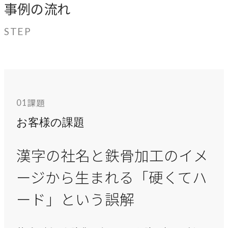
事例の流れ
指示や修正を直感的に
noNego
STEP
→
適正価格を守る仕組みに
スルスル解析
→
Webサイト分析をAIで自動に
課題
01
お客様の課題
VALUES
大切にしていること
漢字の社名と鉄骨加工のイメ
私たちのビジョン、理念、カルチャーをご紹介します。
ージから生まれる「硬くてハ
ード」という誤解
ビジョン
→
目指す未来の姿