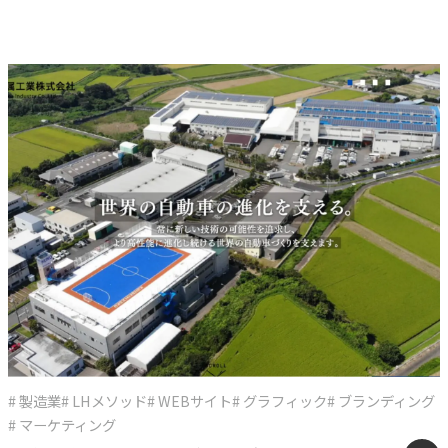
# 製造業
# LHメソッド
# WEBサイト
# グラフィック
# ブランディング
# マーケティング