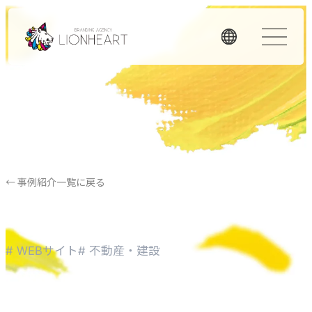
ORIGINALITY
私たちの独自性
私たちは独自のメソッドと理念経営、そして顧客体験を重
視したアプローチで、お客様のビジネスに価値を提供しま
← 事例紹介一覧に戻る
す。
LHメソッド
→
# WEBサイト
# 不動産・建設
真の課題を見つける型
理念経営
→