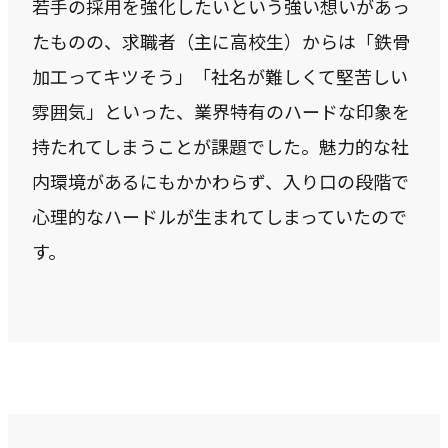
若手の採用を強化したいという強い想いがあっ
私たちが​描く​理想
たものの、求職者（主に高校生）からは「鉄骨
→
実現したい世界観
加工ってキツそう」「社名が難しくて堅苦しい
雰囲気」といった、業界特有のハードな印象を
理念
→
持たれてしまうことが課題でした。魅力的な社
大切にする価値観
内環境があるにもかかわらず、入り口の段階で
行動指針
心理的なハードルが生まれてしまっていたので
→
実践する行動基準
す。
存在意義
→
未来を共創する姿勢
カルチャー
→
変化を楽しむ組織風土