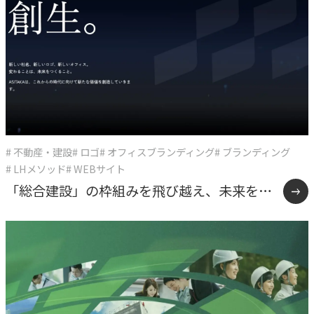
# 不動産・建設
# ロゴ
# オフィスブランディング
# ブランディング
# LHメソッド
# WEBサイト
「総合建設」の枠組みを飛び越え、未来をデ
ザインする多角化複合体へ。確かな仕事の美
学と「余白」を体現したASITAKAのリブラン
ディング。