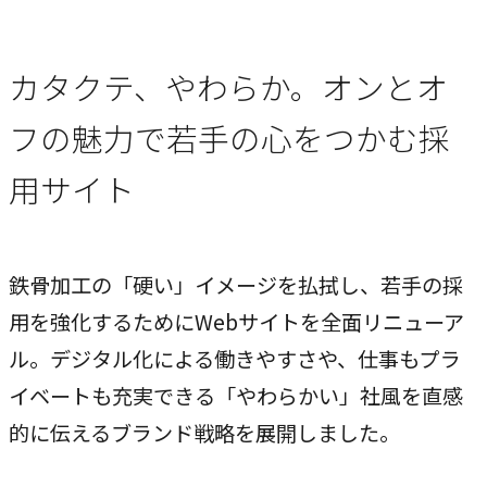
ブレない経営の判断基準
顧客体験を活かす
カタクテ、やわらか。オンとオ
→
自社の実践をサービスに
フの魅力で若手の心をつかむ採
用サイト
BUSINESS
事業領域
ブランディングからマーケティング、組織支援、実行までを
鉄骨加工の「硬い」イメージを払拭し、若手の採
一貫して支援します。
用を強化するためにWebサイトを全面リニューア
ル。デジタル化による働きやすさや、仕事もプラ
ブランド構築支援
→
イベートも充実できる「やわらかい」社風を直感
選ばれる理由をつくる
的に伝えるブランド戦略を展開しました。
マーケティング支援
→