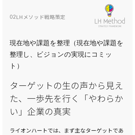
COMPANY
LHメソッド戦略策定
02
企業情報
ライオンハートの会社概要、歴史、そしてメンバーをご紹
介します。
現在地や課題を整理（現在地や課題を
整理し、ビジョンの実現にコミッ
会社概要
ト）
→
ライオンハートの基本情報
ターゲットの生の声から見え
LH&creatives Inc.
→
た、一歩先を行く「やわらか
グループ会社（海外拠点）の紹介
い」企業の真実
役員紹介
→
経営チームの紹介
ライオンハートでは、まず主なターゲットであ