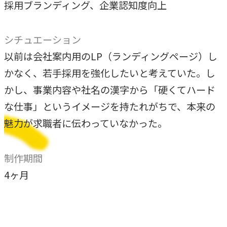
採用ブランディング、企業認知度向上
独自の問題解決手法
LHソリューション
シチュエーション
→
幅広い解決手段
以前は会社案内用のLP（ランディングページ）し
かなく、若手採用を強化したいと考えていた。し
PRODUCT
かし、事業内容や社名の漢字から「硬くてハード
自社プロダクト
な仕事」というイメージを持たれがちで、本来の
魅力が求職者に伝わっていなかった。
独自開発のプロダクトで、お客様のビジネスをサポートし
ます。
制作期間
TVable
4ヶ月
→
眠る画面をサイネージに
Piquet
→