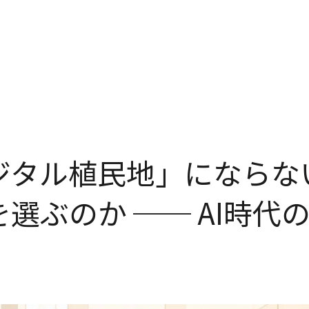
存在意義
→
カルチャー
→
未来を共創する姿勢
変化を楽しむ組織風土
ジタル植民地」にならな
選ぶのか ── AI時代