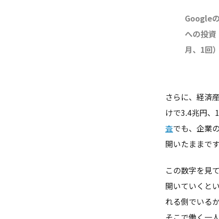
Googleの
への投資（
月、1回
さらに、経済産
けで3.4兆円
査
でも、企業の
開いたままで
この数字を見
開いていくと
れる側でいる
そこで働く一