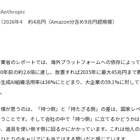
Anthropic
2026年4
約4兆円（Amazon分含め9兆円超規模）
）
業省のレポートでは、海外プラットフォームへの依存によって生
、10年前の約2.6倍に達し、放置すれば2035年に最大45兆円
生成AI組織活用率は36%にとどまり、大企業の59.1%に対し
す。
て僕が思うのは、「持つ側」と「持たざる側」の差は、国家レ
いうことです。そして会社の中で「持つ側」に立てるかどうか
か、道具を使い倒す側に回るかにかかっています。これは他人
人ひとりのキャリアにも当てはまる問いだと感じています。