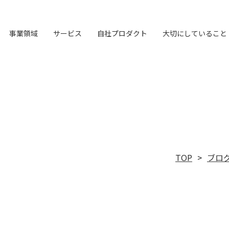
事業領域
サービス
自社プロダクト
大切にしていること
オリジナルフレーム
LHメソッド
ブランド構築支援
TVable
会社概要
→
→
→
→
マーケティング支援
LHソリューション
Piquet
LH&creatives Inc.
→
→
→
→
ビジョン
→
理念経営
私たちが​描く​理想
→
→
→
ワーク
真の課題を見つける型
選ばれる理由をつくる
眠る画面をサイネージに
ライオンハートの基本情報
専門性で戦略をかたちにする
幅広い解決手段
指示や修正を直感的に
グループ会社（海外拠点）の紹介
目指す未来の姿
ブレない経営の判断基準
実現したい世界観
TOP
ブロ
独自の問題解決手法