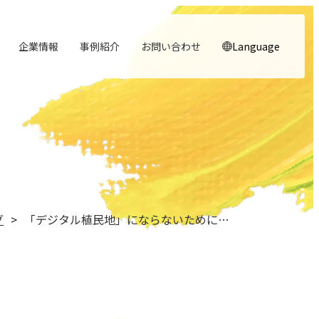
企業情報
事例紹介
お問い合わせ
Language
顧客体験を活かす
noNego
→
→
実行エンジン
スルスル解析
→
→
人と​組織の​価値共創支援
理念
役員紹介
→
→
→
行動指針
→
中期経営計画から人事を設計する
自社の実践をサービスに
適正価格を守る仕組みに
実行支援
Webサイト分析をAIで自動に
大切にする価値観
経営チームの紹介
実践する行動基準
グ
「デジタル植民地」にならないために、私たちは何を選ぶのか ── AI時代の”主権”と事業家気質