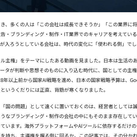
とき、多くの人は「この会社は成長できそうか」「この業界に
告・ブランディング・制作・IT業界でのキャリアを考えてい
分が入ろうとしている会社は、時代の変化に「使われる側」で
タル主権」をテーマにしたある動画を見ました。日本は生活の
データが判断や思想そのものに入り込む時代に、国としての主
年以上前から国家AI戦略を進め、日本の国家戦略予算は、Googl
、というくだりには正直、背筋が寒くなりました。
を「国の問題」として遠くに置いておくのは、経営者としては
ようなブランディング・制作の会社の中にもそのまま存在して
ています。海外プラットフォームやAIツールに依存するだけ
術を持ち、主導権を握る側に回るか。この記事では、その分か