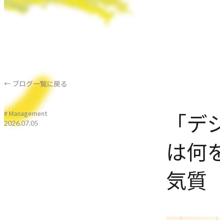
← ブログ一覧に戻る
「デ
# Management
2026.07.05
は何を
気質