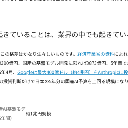
起きていることは、業界の中でも起きてい
、この格差はかなり生々しいものです。
経済産業省の資料
によれ
2390億円、国産の基盤モデル開発に限れば3873億円、5年間
6年4月、
Googleは最大400億ドル（約4兆円）をAnthropi
の投資判断だけで日本の5年分の国産AI予算を上回る規模にな
産AI基盤モデ
約1兆円規模
5年間）