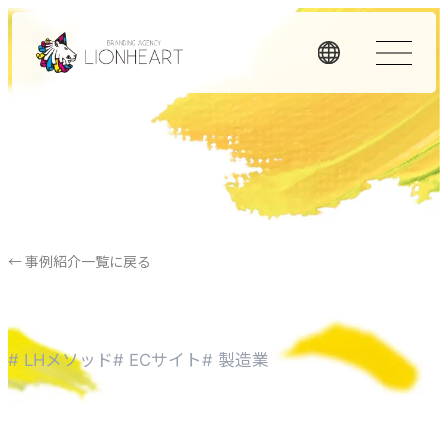
ORIGINALITY
私たちの独自性
私たちは独自のメソッドと理念経営、そして顧客体験を重
視したアプローチで、お客様のビジネスに価値を提供しま
← 事例紹介一覧に戻る
す。
LHメソッド
→
# LHメソッド
# ECサイト
# 製造業
真の課題を見つける型
理念経営
→