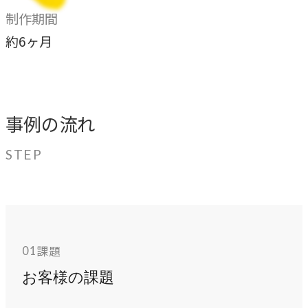
指示や修正を直感的に
制作期間
noNego
約6ヶ月
→
適正価格を守る仕組みに
スルスル解析
→
事例の流れ
Webサイト分析をAIで自動に
STEP
VALUES
大切にしていること
私たちのビジョン、理念、カルチャーをご紹介します。
課題
01
ビジョン
お客様の課題
→
目指す未来の姿