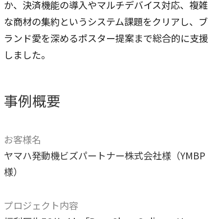
専門性で戦略をかたちにする
か、決済機能の導入やマルチデバイス対応、複雑
な商材の集約というシステム課題をクリアし、ブ
人と​組織の​価値共創支援
ランド愛を深めるポスター提案まで総合的に支援
→
中期経営計画から人事を設計する
しました。
実行エンジン
→
実行支援
事例概要
SERVICE
お客様名
サービス
ヤマハ発動機ビズパートナー株式会社様（YMBP
独自のフレームワークとソリューションで、お客様の課題
様）
解決を支援します。
プロジェクト内容
オリジナルフレーム
ワーク
→