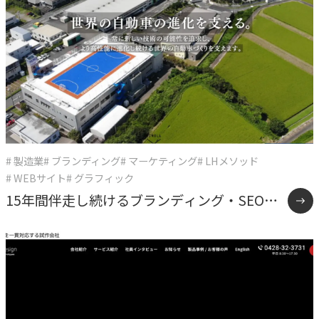
# 製造業
# ブランディング
# マーケティング
# LHメソッド
# WEBサイト
# グラフィック
15年間伴走し続けるブランディング・SEO戦
略支援事例