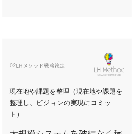
COMPANY
企業情報
ライオンハートの会社概要、歴史、そしてメンバーをご紹
介します。
会社概要
LHメソッド戦略策定
02
→
ライオンハートの基本情報
LH&creatives Inc.
現在地や課題を整理（現在地や課題を
→
グループ会社（海外拠点）の紹介
整理し、ビジョンの実現にコミッ
役員紹介
ト）
→
経営チームの紹介
大規模システムを破綻なく稼