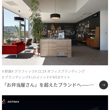
# 飲食
# グラフィック
# ロゴ
# オフィスブランディング
# ブランディング
# LHメソッド
# WEBサイト
「お弁当屋さん」を超えたブランドへ——オ
ーケーズデリカ10年間の企業変革