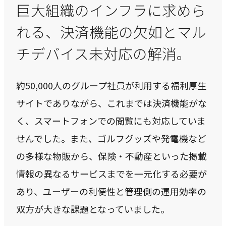
巨大組織のインフラに求めら
私たちが​描く​理想
→
れる、決済機能の欠如とマル
実現したい世界観
チデバイス未対応の解消。
理念
→
大切にする価値観
約50,000人のグループ社員が利用する福利厚生
行動指針
サイトでありながら、これまでは決済機能がな
→
実践する行動基準
く、スマートフォンでの閲覧にも対応していま
せんでした。また、ゴルフグッズや発電機など
存在意義
→
の多様な物販から、保険・不動産といった掲載
未来を共創する姿勢
情報の異なるサービスまでを一元化する必要が
カルチャー
あり、ユーザーの利便性と管理側の運用効率の
→
変化を楽しむ組織風土
双方が大きな課題となっていました。