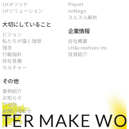
LHメソッド
Piquet
LHソリューション
noNego
スルスル解析
大切にしていること
企業情報
ビジョン
私たちが描く理想
会社概要
理念
LH&creatives Inc.
行動指針
役員紹介
存在意義
カルチャー
その他
事例紹介
お知らせ
ブログ
お問い合わせ
R MAKE WORLD