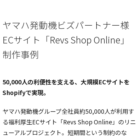
ブレない経営の判断基準
顧客体験を活かす
ヤマハ発動機ビズパートナー様
→
自社の実践をサービスに
ECサイト「Revs Shop Online」
制作事例
BUSINESS
事業領域
ブランディングからマーケティング、組織支援、実行までを
50,000人の利便性を支える、大規模ECサイトを
一貫して支援します。
Shopifyで実現。
ブランド構築支援
ヤマハ発動機グループ全社員約50,000人が利用す
→
選ばれる理由をつくる
る福利厚生ECサイト「Revs Shop Online」のリニ
マーケティング支援
ューアルプロジェクト。短期間という制約のな
→