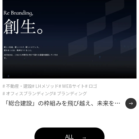
# 不動産・建設
# LHメソッド
# WEBサイト
# ロゴ
# オフィスブランディング
# ブランディング
「総合建設」の枠組みを飛び越え、未来をデ
ザインする多角化複合体へ。確かな仕事の美
学と「余白」を体現したASITAKAのリブラン
ALL
→
ディング。