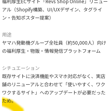
福利厚生ECサイト「Revs Shop Online」リニュー
独自の問題解決手法
アル（Shopify構築、UI/UXデザイン、タグライ
LHソリューション
ン・告知ポスター提案）
→
幅広い解決手段
用途
ヤマハ発動機グループ全社員（約50,000人）向け
PRODUCT
自社プロダクト
の福利厚生・物販・情報発信プラットフォーム
独自開発のプロダクトで、お客様のビジネスをサポートし
シチュエーション
ます。
既存サイトに決済機能やスマホ対応がなく、実店
TVable
舗のリニューアルと合わせて「使いやすく、ワク
→
ワクするサイト」へのアップデートが必要だった
眠る画面をサイネージに
ため。
Piquet
→