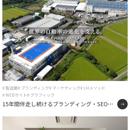
# 製造業
# ブランディング
# マーケティング
# LHメソッド
# WEBサイト
# グラフィック
15年間伴走し続けるブランディング・SEO戦
略支援事例