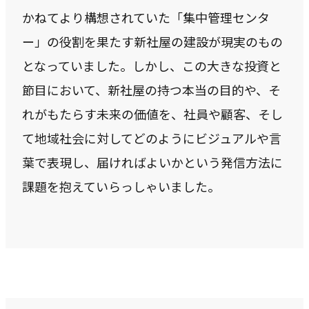
かねてより構想されていた「集中管理センタ
私たちが​描く​理想
→
ー」の役割を果たす新社屋の建設が現実のもの
実現したい世界観
となっていました。しかし、この大きな投資と
理念
節目において、新社屋の持つ本当の目的や、そ
→
大切にする価値観
れがもたらす未来の価値を、社員や顧客、そし
行動指針
て地域社会に対してどのようにビジュアルや言
→
葉で表現し、届ければよいかという発信方法に
実践する行動基準
課題を抱えていらっしゃいました。
存在意義
→
未来を共創する姿勢
カルチャー
→
変化を楽しむ組織風土