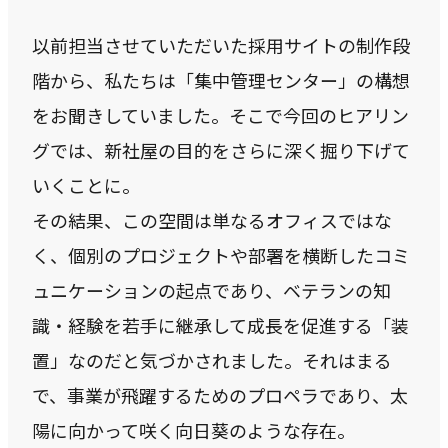
CASE
以前担当させていただいた採用サイトの制作段
事例紹介
階から、私たちは「集中管理センター」の構想
をお聞きしていました。そこで今回のヒアリン
グでは、新社屋の目的をさらに深く掘り下げて
NEWS
いくことに。
お知らせ
その結果、この空間は単なるオフィスではな
く、個別のプロジェクトや部署を横断したコミ
BLOG
ュニケーションの起点であり、ベテランの知
ブログ
識・経験を若手に継承して成長を促進する「装
置」なのだと気づかされました。それはまる
CONTACT
で、事業が飛躍するためのプロペラであり、太
お問い合わせ
陽に向かって咲く向日葵のような存在。