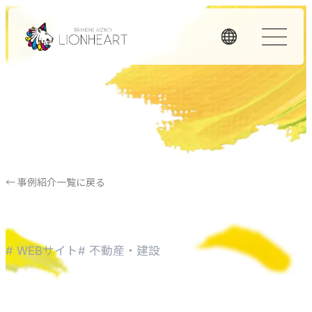
ORIGINALITY
私たちの独自性
私たちは独自のメソッドと理念経営、そして顧客体験を重
視したアプローチで、お客様のビジネスに価値を提供しま
← 事例紹介一覧に戻る
す。
LHメソッド
→
# WEBサイト
# 不動産・建設
真の課題を見つける型
理念経営
→