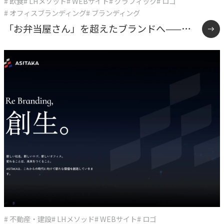
# 飲食
# LHメソッド
# WEBサイト
# グラフィック
# ロゴ
# オフィスブランディング
# ブランディング
「お弁当屋さん」を超えたブランドへ——オ
ーケーズデリカ10年間の企業変革
# 不動産・建設
# LHメソッド
# WEBサイト
# ロゴ