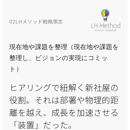
COMPANY
企業情報
LHメソッド戦略策定
02
ライオンハートの会社概要、歴史、そしてメンバーをご紹
介します。
現在地や課題を整理（現在地や課題を
整理し、ビジョンの実現にコミッ
会社概要
→
ト）
ライオンハートの基本情報
LH&creatives Inc.
ヒアリングで紐解く新社屋の
→
グループ会社（海外拠点）の紹介
役割。それは部署や物理的距
役員紹介
離を越え、成長を加速させる
→
経営チームの紹介
「装置」だった。