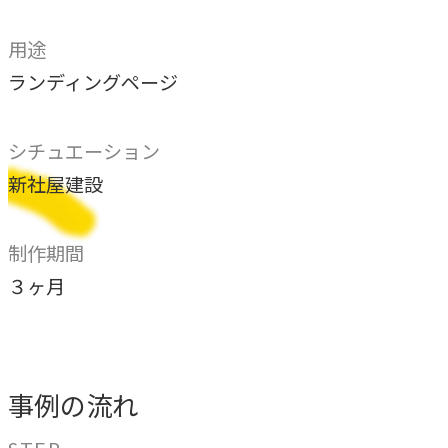
独自の問題解決手法
用途
LHソリューション
→
ランディングページ
幅広い解決手段
シチュエーション
PRODUCT
新社屋建設
自社プロダクト
独自開発のプロダクトで、お客様のビジネスをサポートし
制作期間
ます。
３ヶ月
TVable
→
眠る画面をサイネージに
事例の流れ
Piquet
→