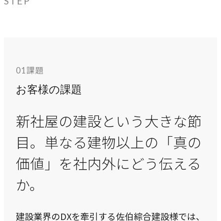
STEP
指示や修正を直感的に
noNego
→
適正価格を守る仕組みに
スルスル解析
課題
01
→
Webサイト分析をAIで自動に
お客様の課題
新社屋の建設という大きな節
VALUES
目。単なる建物以上の「真の
大切にしていること
価値」を社内外にどう伝える
私たちのビジョン、理念、カルチャーをご紹介します。
か。
ビジョン
→
目指す未来の姿
建設業界のDXを牽引する佐伯綜合建設様では、