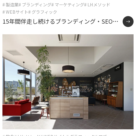
# 製造業
# ブランディング
# マーケティング
# LHメソッド
# WEBサイト
# グラフィック
15年間伴走し続けるブランディング・SEO戦
略支援事例