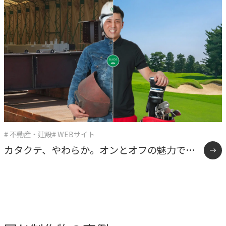
学と「余白」を体現したASITAKAのリブラン
ディング。
# 不動産・建設
# WEBサイト
カタクテ、やわらか。オンとオフの魅力で若
手の心をつかむ採用サイト