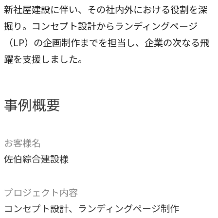
専門性で戦略をかたちにする
新社屋建設に伴い、その社内外における役割を深
掘り。コンセプト設計からランディングページ
人と​組織の​価値共創支援
→
（LP）の企画制作までを担当し、企業の次なる飛
中期経営計画から人事を設計する
躍を支援しました。
実行エンジン
→
実行支援
事例概要
SERVICE
サービス
お客様名
佐伯綜合建設様
独自のフレームワークとソリューションで、お客様の課題
解決を支援します。
プロジェクト内容
オリジナルフレーム
ワーク
コンセプト設計、ランディングページ制作
→