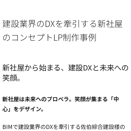
ブレない経営の判断基準
顧客体験を活かす
建設業界のDXを牽引する新社屋
→
自社の実践をサービスに
のコンセプトLP制作事例
BUSINESS
事業領域
新社屋から始まる、建設DXと未来への
ブランディングからマーケティング、組織支援、実行までを
笑顔。
一貫して支援します。
ブランド構築支援
新社屋は未来へのプロペラ。笑顔が集まる「中
→
心」をデザイン。
選ばれる理由をつくる
マーケティング支援
BIMで建設業界のDXを牽引する佐伯綜合建設様の
→