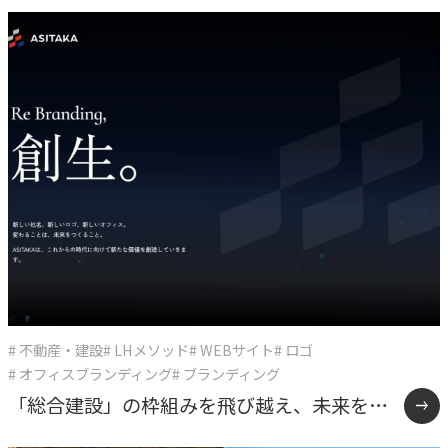
# 不動産・建設
# LHメソッド
# WEBサイト
# ロゴ
# オフィスブランディング
# ブランディング
「総合建設」の枠組みを飛び越え、未来をデ
ザインする多角化複合体へ。確かな仕事の美