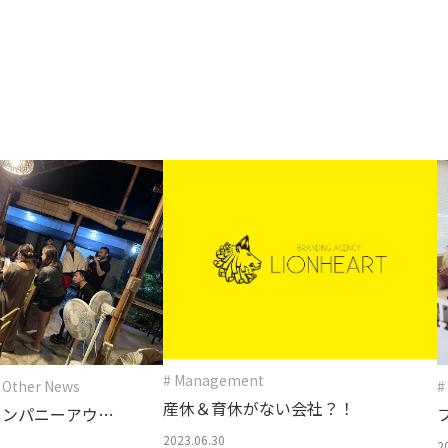
存在意義
→
カルチャー
→
未来を共創する姿勢
変化を楽しむ組織風土
# Management
 Other News
#
産休＆育休がない会社？！
カンパニーアウテ
2023.06.30
2