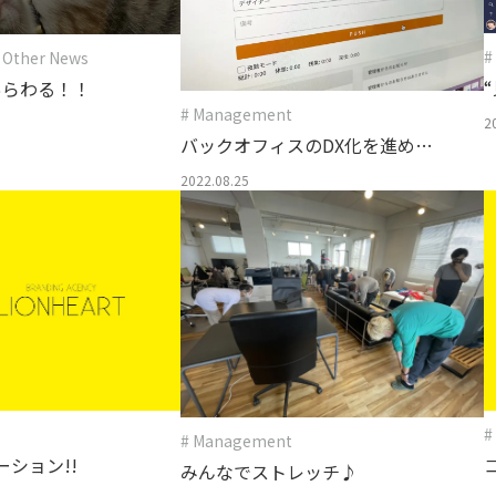
#
 Other News
あらわる！！
# Management
2
バックオフィスのDX化を進めて
みた
2022.08.25
#
# Management
ケーション!!
みんなでストレッチ♪