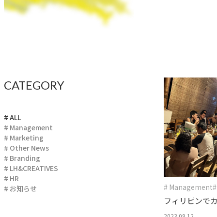
CATEGORY
# ALL
# Management
# Marketing
# Other News
# Branding
# LH&CREATIVES
# HR
# Management
#
# お知らせ
フィリピンで
ィングに参加
2023.09.12