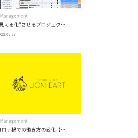
 Management
“見える化”させるプロジェクト
管理とは？
022.06.23
 Management
コロナ禍での働き方の変化【通