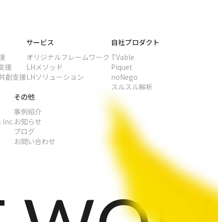
サービス
自社プロダクト
援
オリジナル
フレームワーク
TVable
支援
LHメソッド
Piquet
共創支援
LHソリューション
noNego
スルスル解析
その他
事例紹介
 Inc.
お知らせ
ブログ
お問い合わせ