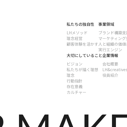
私たちの独自性
事業領域
LHメソッド
ブランド構築支
理念経営
マーケティング
顧客体験を活かす
人と組織の価値
実行エンジン
大切にしていること
企業情報
ビジョン
会社概要
私たちが描く理想
LH&creatives
理念
役員紹介
行動指針
存在意義
カルチャー