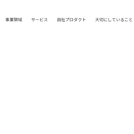
事業領域
サービス
自社プロダクト
大切にしていること
オリジナルフレーム
LHメソッド
ブランド構築支援
TVable
会社概要
→
→
→
→
マーケティング支援
LHソリューション
Piquet
LH&creatives Inc.
→
→
→
→
ビジョン
→
理念経営
私たちが​描く​理想
→
→
→
ワーク
真の課題を見つける型
選ばれる理由をつくる
眠る画面をサイネージに
ライオンハートの基本情報
専門性で戦略をかたちにする
幅広い解決手段
指示や修正を直感的に
グループ会社（海外拠点）の紹介
目指す未来の姿
ブレない経営の判断基準
実現したい世界観
独自の問題解決手法