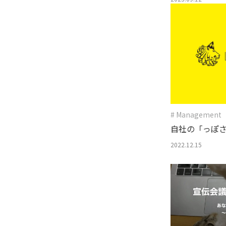
# Management
自社の「っぽ
知る方法
2022.12.15