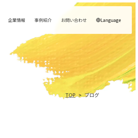
企業情報
事例紹介
お問い合わせ
Language
顧客体験を活かす
noNego
→
→
実行エンジン
スルスル解析
→
→
人と​組織の​価値共創支援
理念
役員紹介
→
→
→
行動指針
→
中期経営計画から人事を設計する
自社の実践をサービスに
適正価格を守る仕組みに
実行支援
Webサイト分析をAIで自動に
大切にする価値観
経営チームの紹介
実践する行動基準
TOP
ブログ