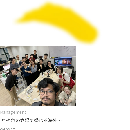
 Management
それぞれの立場で感じる海外出
張
024.02.27