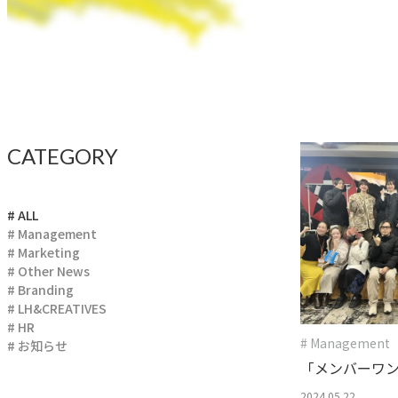
CATEGORY
# ALL
# Management
# Marketing
# Other News
# Branding
# LH&CREATIVES
# HR
# Management
# お知らせ
「メンバーワ
た！
2024.05.22