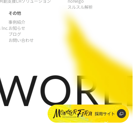
共創支援
LHソリューション
noNego
スルスル解析
その他
事例紹介
 Inc.
お知らせ
ブログ
お問い合わせ
ORLDS