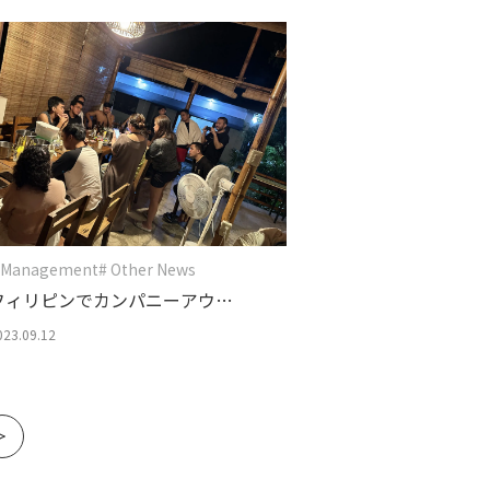
識したマネジメント
 Management
# Other News
フィリピンでカンパニーアウテ
ィングに参加
023.09.12
»