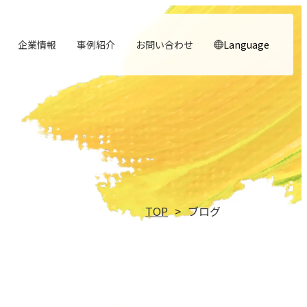
企業情報
事例紹介
お問い合わせ
Language
顧客体験を活かす
noNego
→
→
実行エンジン
スルスル解析
→
→
人と​組織の​価値共創支援
理念
役員紹介
→
→
→
行動指針
→
中期経営計画から人事を設計する
自社の実践をサービスに
適正価格を守る仕組みに
実行支援
Webサイト分析をAIで自動に
大切にする価値観
経営チームの紹介
実践する行動基準
TOP
ブログ