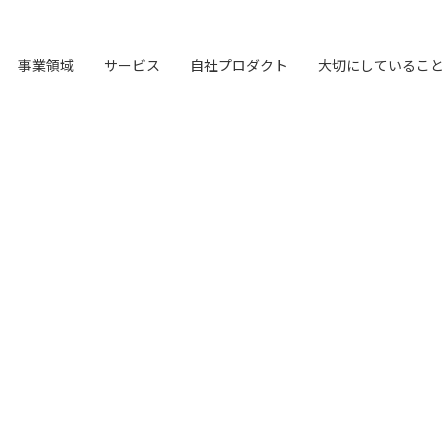
事業領域
サービス
自社プロダクト
大切にしていること
オリジナルフレーム
LHメソッド
ブランド構築支援
TVable
会社概要
→
→
→
→
マーケティング支援
LHソリューション
Piquet
LH&creatives Inc.
→
→
→
→
ビジョン
→
理念経営
私たちが​描く​理想
→
→
→
ワーク
真の課題を見つける型
選ばれる理由をつくる
眠る画面をサイネージに
ライオンハートの基本情報
専門性で戦略をかたちにする
幅広い解決手段
指示や修正を直感的に
グループ会社（海外拠点）の紹介
目指す未来の姿
ブレない経営の判断基準
実現したい世界観
独自の問題解決手法