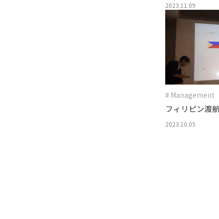
ていませんか
2023.11.09
# Management
フィリピン渡航
2023.10.05