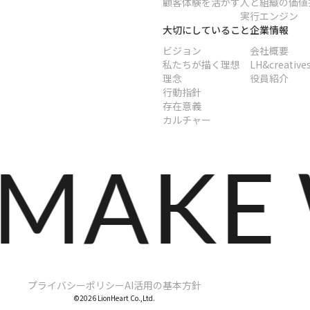
顧客体験を活かす
人と組織の価値
実行エンジン
大切にしていること
企業情報
ビジョン
会社概要
私たちが描く理想
LH&creatives
理念
役員紹介
行動指針
存在意義
カルチャー
AKE W
プライバシーポリシー
AI活用の基本方針
©2026 LionHeart Co.,Ltd.