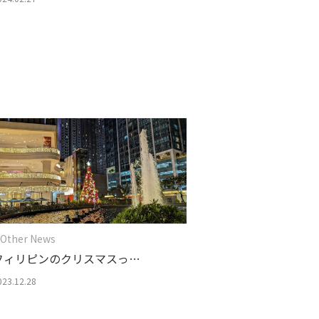
 Other News
フィリピンのクリスマスっ
て？？
023.12.28