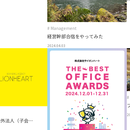
# Management
経営幹部合宿をやってみた
2024.04.03
#
2
海外法人（子会
について」