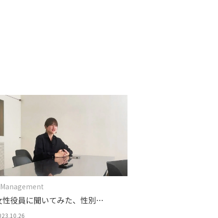
 Management
女性役員に聞いてみた、性別で
はない「男性性／女性性」を意
023.10.26