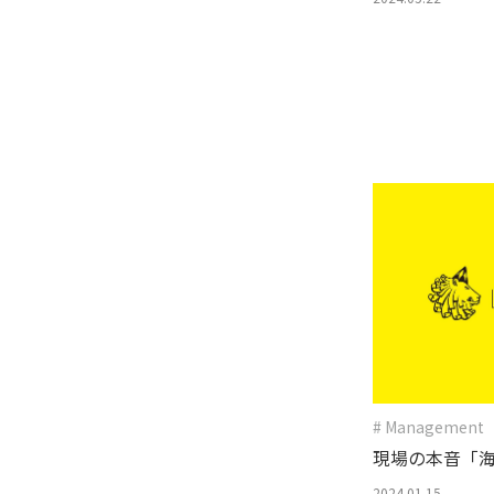
# Management
現場の本音「
社）との業務
2024.01.15