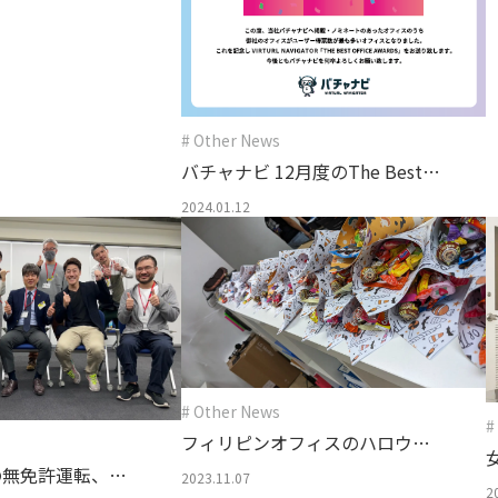
# Other News
バチャナビ 12月度のThe Best
Office Awards受賞
2024.01.12
# Other News
#
フィリピンオフィスのハロウィ
の無免許運転、し
ンイベント♪
2023.11.07
2