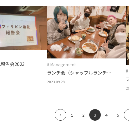
？
報告会2023
# Management
#
ランチ会（シャッフルランチ）
の効果とは？
2023.09.28
2
«
1
2
3
4
5