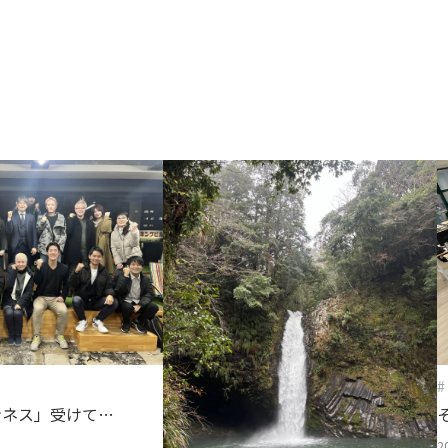
存在意義
→
カルチャー
→
未来を共創する姿勢
変化を楽しむ組織風土
#
ンネス」受けてみ
2