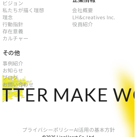
ビジョン
私たちが描く理想
会社概要
理念
LH&creatives Inc.
行動指針
役員紹介
存在意義
カルチャー
その他
事例紹介
お知らせ
ブログ
お問い合わせ
ER MAKE WORL
プライバシーポリシー
AI活用の基本方針
©2026 LionHeart Co.,Ltd.