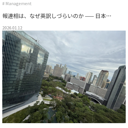
# Management
私たちが​描く​理想
報連相は、なぜ英訳しづらいのか —— 日本の
→
実現したい世界観
ビジネス慣習と理念”笑顔創造”の話
2026.01.12
理念
→
大切にする価値観
行動指針
→
実践する行動基準
存在意義
→
未来を共創する姿勢
カルチャー
→
変化を楽しむ組織風土