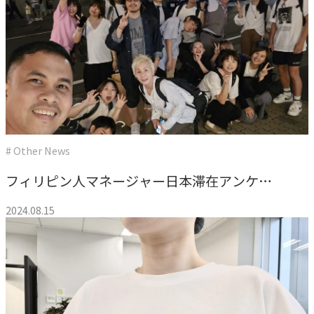
# Other News
フィリピン人マネージャー日本滞在アンケー
ト
2024.08.15