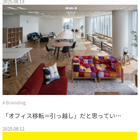
ジナルフレームワーク
2025.08.13
CASE
事例紹介
NEWS
お知らせ
BLOG
ブログ
# Branding
「オフィス移転＝引っ越し」だと思っていま
CONTACT
せんか？企業の未来を加速させる、オフィス
2025.08.12
お問い合わせ
づくり