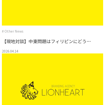
専門性で戦略をかたちにする
人と​組織の​価値共創支援
→
中期経営計画から人事を設計する
# Other News
実行エンジン
→
【現地対談】中東問題はフィリピンにどう影
実行支援
響している？マカティのオフィスと現地スタ
2026.04.14
ッフから届いた「リアルな情勢と空気感」
SERVICE
サービス
独自のフレームワークとソリューションで、お客様の課題
解決を支援します。
オリジナルフレーム
ワーク
→