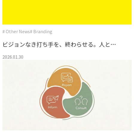
指示や修正を直感的に
noNego
→
適正価格を守る仕組みに
# Other News
# Branding
スルスル解析
ビジョンなき打ち手を、終わらせる。人と組
→
Webサイト分析をAIで自動に
織の 伴走型支援『HRメソッド』
2026.01.30
VALUES
大切にしていること
私たちのビジョン、理念、カルチャーをご紹介します。
ビジョン
→
目指す未来の姿