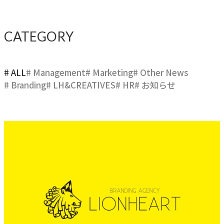
ブレない経営の判断基準
顧客体験を活かす
CATEGORY
→
自社の実践をサービスに
# ALL
# Management
# Marketing
# Other News
# Branding
# LH&CREATIVES
# HR
# お知らせ
BUSINESS
事業領域
ブランディングからマーケティング、組織支援、実行までを
一貫して支援します。
ブランド構築支援
→
選ばれる理由をつくる
マーケティング支援
→