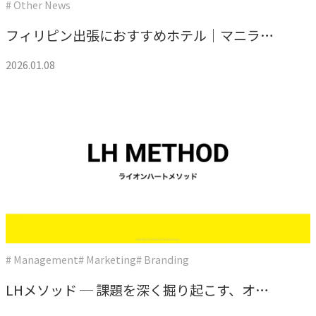
# Other News
COMPANY
フィリピン出張におすすめホテル｜マニラ
企業情報
（マカティ）滞在で失敗しない選び方
2026.01.08
ライオンハートの会社概要、歴史、そしてメンバーをご紹
介します。
会社概要
→
ライオンハートの基本情報
LH&creatives Inc.
→
グループ会社（海外拠点）の紹介
役員紹介
# Management
# Marketing
# Branding
→
経営チームの紹介
LHメソッド ─ 課題を深く掘り起こす、オリ