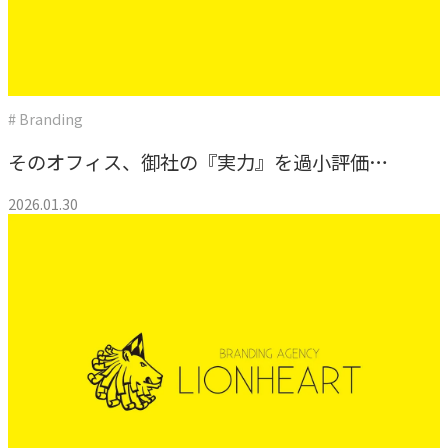
独自の問題解決手法
LHソリューション
→
幅広い解決手段
# Branding
そのオフィス、御社の『実力』を過小評価さ
PRODUCT
せていませんか？ 今すぐできる『小規模』な
自社プロダクト
2026.01.30
オフィス・ブランディング
独自開発のプロダクトで、お客様のビジネスをサポートし
ます。
TVable
→
眠る画面をサイネージに
Piquet
→