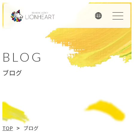
ORIGINALITY
私たちの独自性
BLOG
私たちは独自のメソッドと理念経営、そして顧客体験を重
ブログ
視したアプローチで、お客様のビジネスに価値を提供しま
す。
LHメソッド
→
真の課題を見つける型
理念経営
TOP
ブログ
→