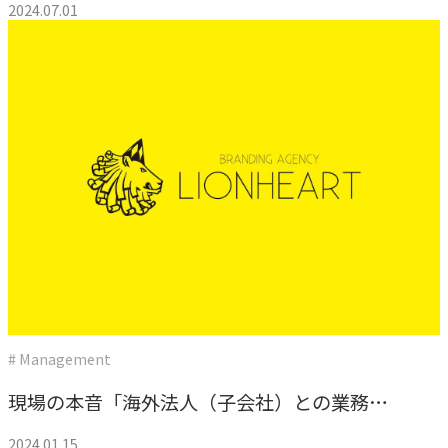
グ
2024.07.01
COMPANY
企業情報
ライオンハートの会社概要、歴史、そしてメンバーをご紹
介します。
会社概要
→
ライオンハートの基本情報
LH&creatives Inc.
→
グループ会社（海外拠点）の紹介
# Management
役員紹介
→
現場の本音「海外法人（子会社）との業務に
経営チームの紹介
ついて」
2024.01.15