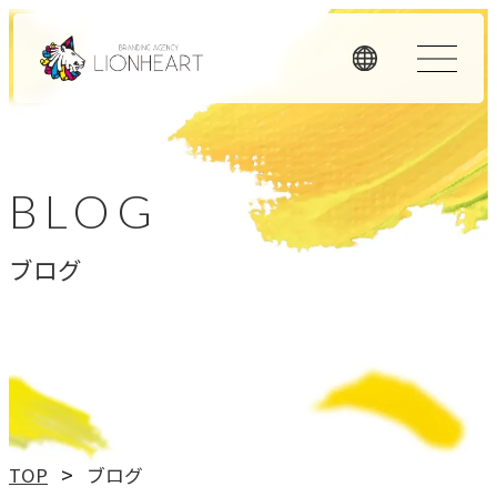
ORIGINALITY
私たちの独自性
BLOG
私たちは独自のメソッドと理念経営、そして顧客体験を重
ブログ
視したアプローチで、お客様のビジネスに価値を提供しま
す。
LHメソッド
→
真の課題を見つける型
理念経営
TOP
ブログ
→