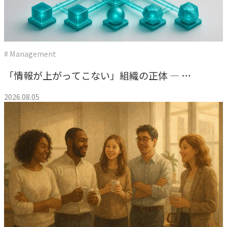
専門性で戦略をかたちにする
人と​組織の​価値共創支援
→
中期経営計画から人事を設計する
# Management
実行エンジン
「情報が上がってこない」組織の正体 ― 権
→
実行支援
限委譲と雑談が教えてくれたこと
2026.08.05
SERVICE
サービス
独自のフレームワークとソリューションで、お客様の課題
解決を支援します。
オリジナルフレーム
ワーク
→