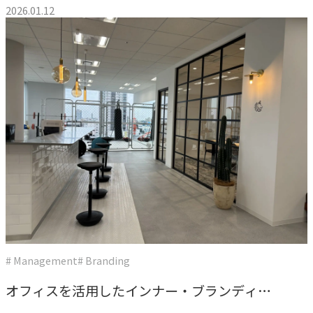
ビジネス慣習と理念”笑顔創造”の話
2026.01.12
私たちが​描く​理想
→
実現したい世界観
理念
→
大切にする価値観
行動指針
→
実践する行動基準
存在意義
→
未来を共創する姿勢
カルチャー
# Management
# Branding
→
変化を楽しむ組織風土
オフィスを活用したインナー・ブランディン