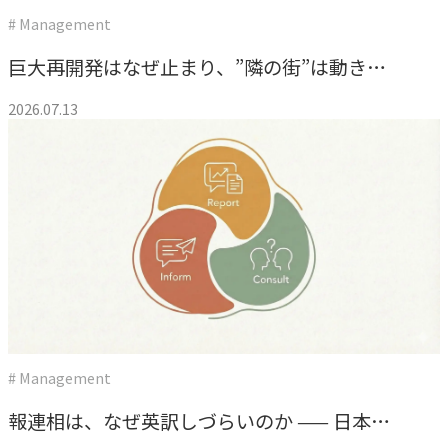
指示や修正を直感的に
# Management
noNego
巨大再開発はなぜ止まり、”隣の街”は動き続
→
適正価格を守る仕組みに
けたのか――経営に効く「主体性」の話
2026.07.13
スルスル解析
→
Webサイト分析をAIで自動に
VALUES
大切にしていること
私たちのビジョン、理念、カルチャーをご紹介します。
# Management
ビジョン
→
報連相は、なぜ英訳しづらいのか —— 日本の
目指す未来の姿