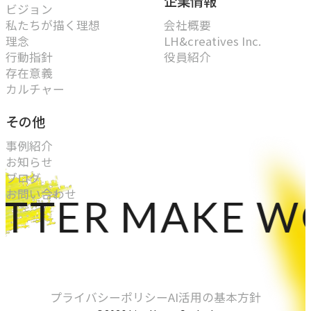
企業情報
ビジョン
私たちが描く理想
会社概要
理念
LH&creatives Inc.
行動指針
役員紹介
存在意義
カルチャー
その他
事例紹介
お知らせ
ブログ
お問い合わせ
ER MAKE WORL
プライバシーポリシー
AI活用の基本方針