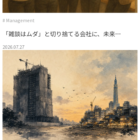
独自の問題解決手法
LHソリューション
# Management
→
幅広い解決手段
「雑談はムダ」と切り捨てる会社に、未来は
ない。うちが報連相を”効率化の手段”にしな
2026.07.27
PRODUCT
かった理由
自社プロダクト
独自開発のプロダクトで、お客様のビジネスをサポートし
ます。
TVable
→
眠る画面をサイネージに
Piquet
→