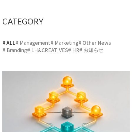
ブレない経営の判断基準
顧客体験を活かす
CATEGORY
→
自社の実践をサービスに
# ALL
# Management
# Marketing
# Other News
# Branding
# LH&CREATIVES
# HR
# お知らせ
BUSINESS
事業領域
ブランディングからマーケティング、組織支援、実行までを
一貫して支援します。
ブランド構築支援
→
選ばれる理由をつくる
マーケティング支援
→